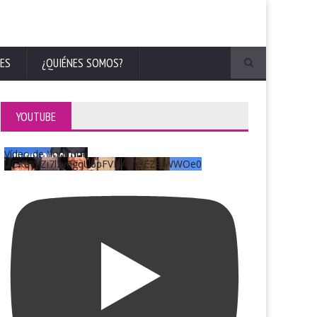
ES
¿QUIÉNES SOMOS?
YOUTUBE
Vídeo de YouTube
UCKqYjiZi7lzy6gqU6pFVFiA_A3EZ9JWWOe0