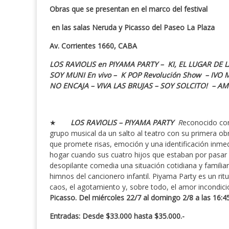
Obras que se presentan en el marco del festival
en las salas Neruda y Picasso del Paseo La Plaza
Av. Corrientes 1660, CABA
LOS RAVIOLIS en PIYAMA PARTY – KI, EL LUGAR DE 
SOY MUNI En vivo – K POP Revolución Show – IV
NO ENCAJA – VIVA LAS BRUJAS – SOY SOLCITO! – A
★
LOS RAVIOLIS – PI
YAMA PARTY
R
econocido con
grupo musical da un salto al teatro con su primera obr
que promete risas, emoción y una identificación inmed
hogar cuando sus cuatro hijos que estaban por pasar l
desopilante comedia una situación cotidiana y famili
himnos del cancionero infantil. Piyama Party es un ri
caos, el agotamiento y, sobre todo, el amor incondicio
Picasso. Del miércoles 22/7 al domingo 2/8 a las 16:4
Entradas: Desde $33.000 hasta $35.000.-