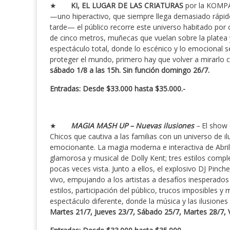
★
KI, EL LUGAR DE LAS CRIATURAS
por la KOMPA
—uno hiperactivo, que siempre llega demasiado rápido
tarde— el público recorre este universo habitado por c
de cinco metros, muñecas que vuelan sobre la platea 
espectáculo total, donde lo escénico y lo emocional s
proteger el mundo, primero hay que volver a mirarlo 
sábado 1/8 a las 15h. Sin función domingo 26/7.
Entradas: Desde $33.000 hasta $35.000.-
★
MAGIA MASH UP –
Nuevas ilusiones
–
El show 
Chicos que cautiva a las familias con un universo de 
emocionante. La magia moderna e interactiva de Abri
glamorosa y musical de Dolly Kent; tres estilos comp
pocas veces vista. Junto a ellos, el explosivo DJ Pinc
vivo, empujando a los artistas a desafíos inesperado
estilos, participación del público, trucos imposibles
espectáculo diferente, donde la música y las ilusione
Martes 21/7, Jueves 23/7, Sábado 25/7, Martes 28/7, V