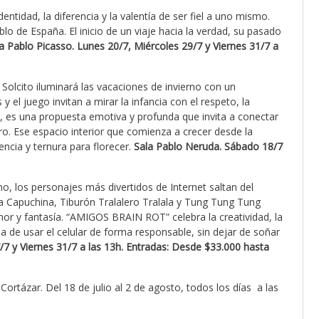
dentidad, la diferencia y la valentía de ser fiel a uno mismo.
o de España. El inicio de un viaje hacia la verdad, su pasado
a Pablo Picasso. Lunes 20/7, Miércoles 29/7 y Viernes 31/7 a
.
Solcito iluminará las vacaciones de invierno con un
el juego invitan a mirar la infancia con el respeto, la
n”, es una propuesta emotiva y profunda que invita a conectar
ro. Ese espacio interior que comienza a crecer desde la
ncia y ternura para florecer.
Sala Pablo Neruda. Sábado 18/7
no, los personajes más divertidos de Internet saltan del
na Capuchina, Tiburón Tralalero Tralala y Tung Tung Tung
mor y fantasía. “AMIGOS BRAIN ROT” celebra la creatividad, la
a de usar el celular de forma responsable, sin dejar de soñar
7 y Viernes 31/7 a las 13h.
Entradas: Desde $33.000 hasta
 Cortázar. Del 18 de julio al 2 de agosto, todos los días a las