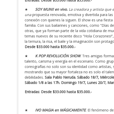
Entradas: Desde $33.000 hasta $35.000.-
★
SOY MUNI! en vivo.
La creadora y artista que 
una
propuesta renovada, emotiva y divertida para las i
conexión con quienes la siguen. El show es una fiesta i
familia. Con sus bailarines y canciones, como “Días de
otras, que ya forman parte de la vida cotidiana de muc
temas nuevos de su reciente disco “Hola Corazones!”,
la ternura, la risa, el baile y la imaginación son protag
Desde $33.000 hasta $35.000.-
★
K POP REVOLUCIÓN SHOW
. Tres amigas form
talento, carisma y energía en el escenario. Como grup
coreografías no solo son su identidad como artistas,
mostrando que su mayor fortaleza no es solo el talen
debilidades.
Sala Pablo Neruda. Sábado 18/7, Miércoles
Sábado 1/8 a las 17h. Domingo 19/7, Lunes 20/7, Mart
Entradas: Desde $33.000 hasta $35.000.-
★
IVO MAGIA en MÁGICAMENTE
.
El fenómeno de 