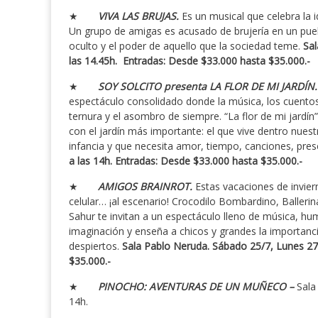
★
VIVA LAS BRUJAS.
Es un musical que celebra la i
Un grupo de amigas es acusado de brujería en un puebl
oculto y el poder de aquello que la sociedad teme.
Sal
las 14.45h.
Entradas: Desde $33.000 hasta $35.000.-
★
SOY SOLCITO presenta LA FLOR DE MI JARDÍN
espectáculo consolidado donde la música, los cuentos y 
ternura y el asombro de siempre. “La flor de mi jardí
con el jardín más importante: el que vive dentro nuest
infancia y que necesita amor, tiempo, canciones, prese
a las 14h.
Entradas: Desde $33.000 hasta $35.000.-
★
AMIGOS BRAINROT.
Estas vacaciones de invier
celular… ¡al escenario! Crocodilo Bombardino, Balleri
Sahur te invitan a un espectáculo lleno de música, hu
imaginación y enseña a chicos y grandes la importanci
despiertos.
Sala Pablo Neruda. Sábado 25/7, Lunes 27/
$35.000.-
★
PINOCHO: AVENTURAS DE UN MUÑECO –
Sala
14h.