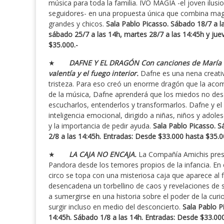
música para toda la familia. IVO MAGIA -el joven ilus
seguidores- en una propuesta única que combina magi
grandes y chicos.
Sala Pablo Picasso. Sábado 18/7 a la
sábado 25/7 a las 14h, martes 28/7 a las 14:45h y jue
$35.000.-
★
DAFNE Y EL DRAGÓN C
on canciones de María 
valentía y el fuego interior.
Dafne es una nena creativ
tristeza. Para eso creó un enorme dragón que la acom
de la música, Dafne aprenderá que los miedos no de
escucharlos, entenderlos y transformarlos. Dafne y el
inteligencia emocional, dirigido a niñas, niños y adole
y la importancia de pedir ayuda.
Sala Pablo Picasso. S
2/8 a las 14:45h.
Entradas: Desde $33.000 hasta $35.0
★
LA CAJA NO ENCAJA.
La Compañía Amichis prese
Pandora desde los temores propios de la infancia. En
circo se topa con una misteriosa caja que aparece al 
desencadena un torbellino de caos y revelaciones de s
a sumergirse en una historia sobre el poder de la curi
surgir incluso en medio del desconcierto.
Sala Pablo P
14:45h. Sábado 1/8 a las 14h.
Entradas: Desde $33.000