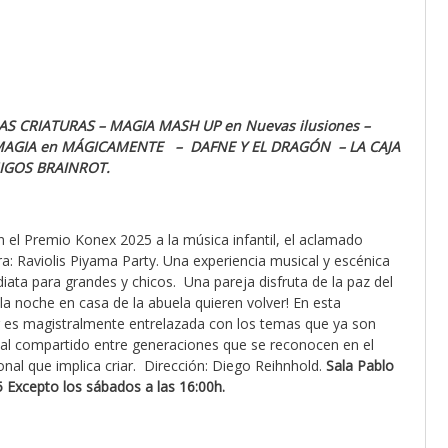
LAS CRIATURAS – MAGIA MASH UP en Nuevas ilusiones –
O MAGIA en MÁGICAMENTE – DAFNE Y EL DRAGÓN – LA CAJA
MIGOS BRAINROT.
 el Premio Konex 2025 a la música infantil, el aclamado
a: Raviolis Piyama Party. Una experiencia musical y escénica
iata para grandes y chicos. Una pareja disfruta de la paz del
a noche en casa de la abuela quieren volver! En esta
ar es magistralmente entrelazada con los temas que ya son
tual compartido entre generaciones que se reconocen en el
nal que implica criar. Dirección: Diego Reihnhold.
Sala Pablo
5 Excepto los sábados a las 16:00h.