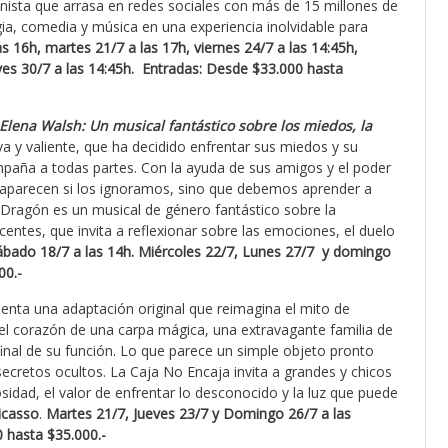
ionista que arrasa en redes sociales con más de 15 millones de
a, comedia y música en una experiencia inolvidable para
s 16h, martes 21/7 a las 17h, viernes 24/7 a las 14:45h,
ves 30/7 a las 14:45h.
Entradas: Desde $33.000 hasta
Elena Walsh: Un musical fantástico sobre los miedos, la
a y valiente, que ha decidido enfrentar sus miedos y su
paña a todas partes. Con la ayuda de sus amigos y el poder
saparecen si los ignoramos, sino que debemos aprender a
 Dragón es un musical de género fantástico sobre la
scentes, que invita a reflexionar sobre las emociones, el duelo
ábado 18/7 a las 14h. Miércoles 22/7, Lunes 27/7 y domingo
00.-
nta una adaptación original que reimagina el mito de
 el corazón de una carpa mágica, una extravagante familia de
final de su función. Lo que parece un simple objeto pronto
ecretos ocultos. La Caja No Encaja invita a grandes y chicos
osidad, el valor de enfrentar lo desconocido y la luz que puede
icasso
.
Martes 21/7, Jueves 23/7 y Domingo 26/7 a las
 hasta $35.000.-