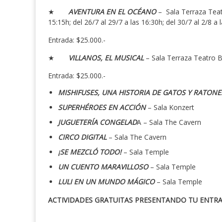
★
AVENTURA EN EL OCÉANO
–
Sala Terraza Teatr
15:15h; del 26/7 al 29/7 a las 16:30h; del 30/7 al 2/8 a 
Entrada: $25.000.-
★
VILLANOS, EL MUSICAL
– Sala Terraza Teatro Ba
Entrada: $25.000.-
MISHIFUSES, UNA HISTORIA DE GATOS Y RATON
SUPERHÉROES EN ACCIÓN
– Sala Konzert
JUGUETERÍA CONGELAD
A – Sala The Cavern
CIRCO DIGITAL
– Sala The Cavern
¡SE MEZCLÓ TODO!
– Sala Temple
UN CUENTO MARAVILLOSO
– Sala Temple
LULI EN UN MUNDO MÁGICO
– Sala Temple
ACTIVIDADES GRATUITAS PRESENTANDO TU ENTR