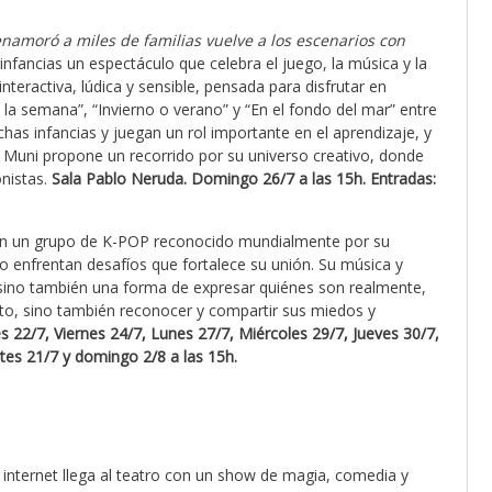
enamoró a miles de familias vuelve a los escenarios con
nfancias un espectáculo que celebra el juego, la música y la
nteractiva, lúdica y sensible, pensada para disfrutar en
 la semana”, “Invierno o verano” y “En el fondo del mar” entre
has infancias y juegan un rol importante en el aprendizaje, y
 Muni propone un recorrido por su universo creativo, donde
onistas.
Sala Pablo Neruda. Domingo 26/7 a las 15h.
Entradas:
an un grupo de K-POP reconocido mundialmente por su
o enfrentan desafíos que fortalece su unión. Su música y
 sino también una forma de expresar quiénes son realmente,
to, sino también reconocer y compartir sus miedos y
 22/7, Viernes 24/7, Lunes 27/7, Miércoles 29/7, Jueves 30/7,
es 21/7 y domingo 2/8 a las 15h.
internet llega al teatro con un show de magia, comedia y