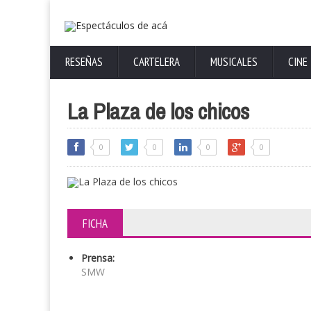
RESEÑAS
CARTELERA
MUSICALES
CINE
La Plaza de los chicos
0
0
0
0
FICHA
Prensa:
SMW