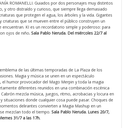
NÍA ROMANELLI. Guiados por dos personajes muy distintos
, y otro distraído y curioso, que siempre llega demasiado
riaturas que protegen el agua, los árboles y la vida. Gigantes
y criaturas que se mueven entre el público construyen un
e encuentran. KI es un recordatorio simple y poderoso: para
con ojos de niño
. Sala Pablo Neruda. Del miércoles 22/7 al
emblema de las últimas temporadas de La Plaza de los
ilusiones. Magia y música se unen en un espectáculo
l, el humor provocador del Mago Merpin y toda la magia
letamente diferentes reunidos en una combinación escénica
he Cabrón mezcla música, juegos, ritmo, acrobacias y locura en
s y situaciones donde cualquier cosa puede pasar. Choques de
 y momentos delirantes convierten a Magia Mashup en un
s se mezclan todo el tiempo.
Sala Pablo Neruda. Lunes 20/7,
iernes 31/7 a las 17h.