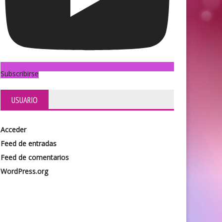
Subscribirse
USUARIO
Acceder
Feed de entradas
Feed de comentarios
WordPress.org
n arranca el 2026 con una gira patagónica
Gustavo Santaolalla. Teatro Colón (21/9)