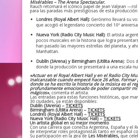
Misérables – The Arena Spectacular.
Rauch retomará el icónico papel de Jean Valjean —rol
para las paradas más prestigiosas de esta producción 
Londres (Royal Albert Hall):
Gerónimo llevará su vo
que acogió el legendario concierto del 10º aniversar
Nueva York (Radio City Music Hall)
: El artista arg
pocos musicales en la historia que logra presenta
han pasado las mayores estrellas del planeta, y 
Manhattan.
Dublín (3Arena) y Birmingham (Utilita Arena
): Dos 
donde la producción se presentará a una escala nun
«Actuar en el Royal Albert Hall y en el Radio City M
inalcanzable cuando empecé hace 26 años. Formar p
donde se ha escrito la historia de la música es el 
profundamente emocionado de poder compartir mi Je
mágicos»,
comenta el artista.
Las entradas para estas funciones históricas, que marc
30 ciudades, ya están disponibles:
Dublín (3Arena) –
TICKETS
Birmingham (Utilita Arena) –
TICKETS
Londres (Royal Albert Hall) –
TICKETS
Nueva York (Radio City Music Hall) –
TICKETS
Un artista global en su mejor momento
Con una carrera que conecta Argentina, España y el R
de interpretar roles protagonistas tanto en español 
Su participación en la gira de
Les Misérables,
que celeb