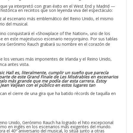
 que ya interpretó con gran éxito en el West End y Madrid —
histórica en recintos que son leyenda viva del espectáculo:
z al escenario más emblemático del Reino Unido, el mismo
io del musical.
entino conquistará el «Showplace of the Nation», uno de los
rse en este majestuoso escenario neoyorquino. Por sus tablas
ahora Gerónimo Rauch grabará su nombre en el corazón de
de los venues más imponentes de Irlanda y el Reino Unido,
ca antes vista.
usic Hall es, literalmente, cumplir un sueño que parecía
arte de este Grand Finale de Les Misérables en escenarios
regalo más grande que me podía dar esta carrera. Estoy
an Valjean con el público en estos lugares tan
an el cierre de una gira que ha batido récords de taquilla en
eino Unido, Gerónimo Rauch ha logrado el hito excepcional
como en inglés en los escenarios más exigentes del mundo.
ra el 40º aniversario del musical, lo sitúa junto a otras