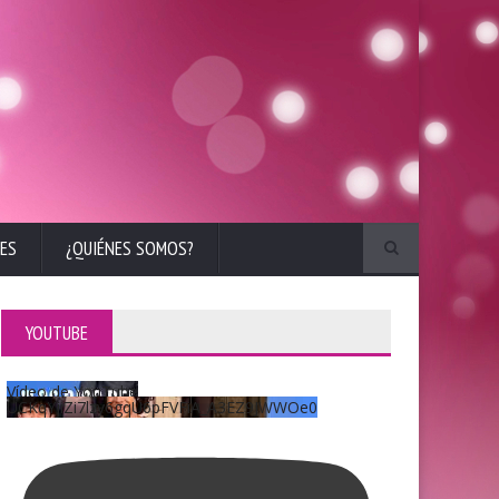
ES
¿QUIÉNES SOMOS?
YOUTUBE
Vídeo de YouTube
UCKqYjiZi7lzy6gqU6pFVFiA_A3EZ9JWWOe0