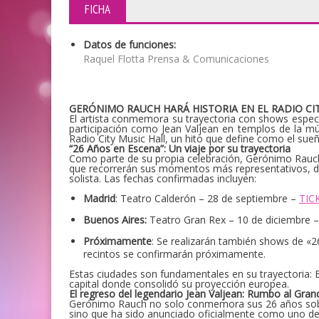
FICHA
Datos de funciones:
Raquel Flotta Prensa & Comunicaciones
GERÓNIMO RAUCH HARÁ HISTORIA EN EL RADIO CIT
El artista conmemora su trayectoria con shows especi
participación como Jean Valjean en templos de la mú
Radio City Music Hall, un hito que define como el sueñ
“26 Años en Escena”: Un viaje por su trayectoria
Como parte de su propia celebración, Gerónimo Rauch 
que recorrerán sus momentos más representativos, de
solista. Las fechas confirmadas incluyen:
Madrid
: Teatro Calderón – 28 de septiembre –
TIC
Buenos Aires:
Teatro Gran Rex – 10 de diciembre 
Próximamente
: Se realizarán también shows de «
recintos se confirmarán próximamente.
Estas ciudades son fundamentales en su trayectoria:
capital donde consolidó su proyección europea.
El regreso del legendario Jean Valjean: Rumbo al Gran
Gerónimo Rauch no solo conmemora sus 26 años sobre
sino que ha sido anunciado oficialmente como uno de