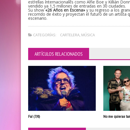
estrellas internacionales como Alfie Boe y Killian Don
vendido ya 1,5 millones de entradas en 30 ciudades.
Su show
«26 Años en Escena»
y su regreso a los gra
recorrido de éxito y proyectan el futuro de un artist
escenario.
CATEGORÍAS:
CARTELERA
,
MÚSICA
ARTÍCULOS RELACIONADOS
Fa! (7/6)
No me quieras tan