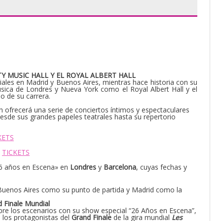
Y MUSIC HALL Y EL ROYAL ALBERT HALL
ales en Madrid y Buenos Aires, mientras hace historia con su
sica de Londres y Nueva York como el Royal Albert Hall y el
o de su carrera.
ofrecerá una serie de conciertos íntimos y espectaculares
sde sus grandes papeles teatrales hasta su repertorio
KETS
–
TICKETS
26 años en Escena» en
Londres
y
Barcelona
, cuyas fechas y
 Buenos Aires como su punto de partida y Madrid como la
d Finale Mundial
 los escenarios con su show especial “26 Años en Escena”,
 los protagonistas del
Grand Finale
de la gira mundial
Les