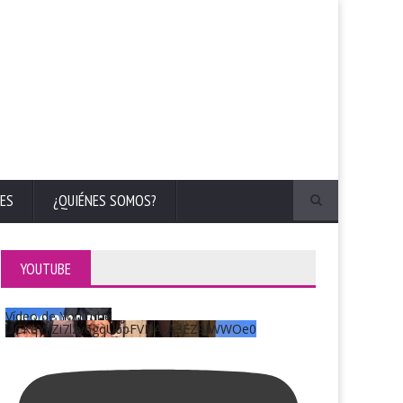
ES
¿QUIÉNES SOMOS?
YOUTUBE
Vídeo de YouTube
UCKqYjiZi7lzy6gqU6pFVFiA_A3EZ9JWWOe0