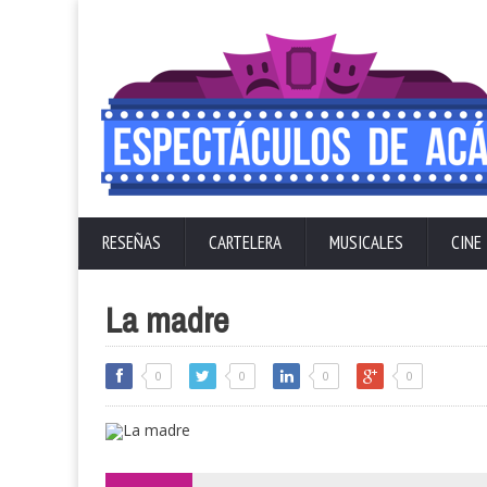
RESEÑAS
CARTELERA
MUSICALES
CINE
La madre
0
0
0
0