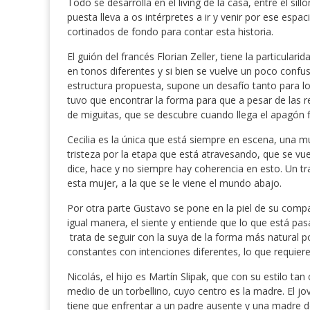
Todo se desarrolla en el living de la casa, entre el sil
puesta lleva a os intérpretes a ir y venir por ese esp
cortinados de fondo para contar esta historia.
El guión del francés Florian Zeller, tiene la particular
en tonos diferentes y si bien se vuelve un poco confu
estructura propuesta, supone un desafío tanto para l
tuvo que encontrar la forma para que a pesar de las r
de miguitas, que se descubre cuando llega el apagón fi
Cecilia es la única que está siempre en escena, una 
tristeza por la etapa que está atravesando, que se vue
dice, hace y no siempre hay coherencia en esto. Un t
esta mujer, a la que se le viene el mundo abajo.
Por otra parte Gustavo se pone en la piel de su comp
igual manera, el siente y entiende que lo que está pas
trata de seguir con la suya de la forma más natural po
constantes con intenciones diferentes, lo que requiere 
Nicolás, el hijo es Martín Slipak, que con su estilo tan
medio de un torbellino, cuyo centro es la madre. El j
tiene que enfrentar a un padre ausente y una madre d