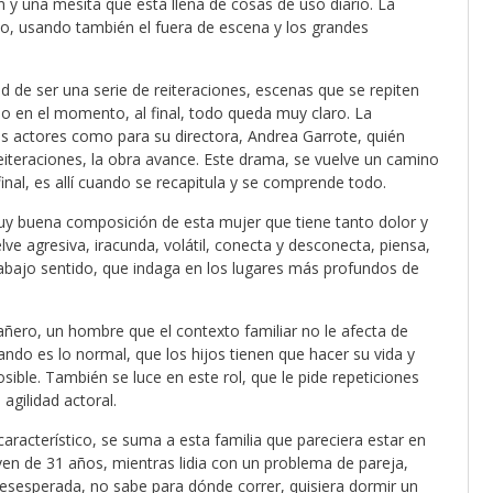
lón y una mesita que está llena de cosas de uso diario. La
acio, usando también el fuera de escena y los grandes
idad de ser una serie de reiteraciones, escenas que se repiten
so en el momento, al final, todo queda muy claro. La
os actores como para su directora, Andrea Garrote, quién
eiteraciones, la obra avance. Este drama, se vuelve un camino
nal, es allí cuando se recapitula y se comprende todo.
muy buena composición de esta mujer que tiene tanto dolor y
lve agresiva, iracunda, volátil, conecta y desconecta, piensa,
rabajo sentido, que indaga en los lugares más profundos de
añero, un hombre que el contexto familiar no le afecta de
ando es lo normal, que los hijos tienen que hacer su vida y
sible. También se luce en este rol, que le pide repeticiones
agilidad actoral.
 característico, se suma a esta familia que pareciera estar en
oven de 31 años, mientras lidia con un problema de pareja,
esesperada, no sabe para dónde correr, quisiera dormir un