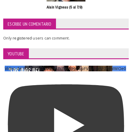
Alain Vigneau (5 al 7/9)
ESCRIBE UN COMENTARIO
Only
registered
users can comment.
YOUTUBE
Vídeo de YouTube UCKqYjiZi7lzy6gqU6pFVFiA_A3EZ9JWWOe0