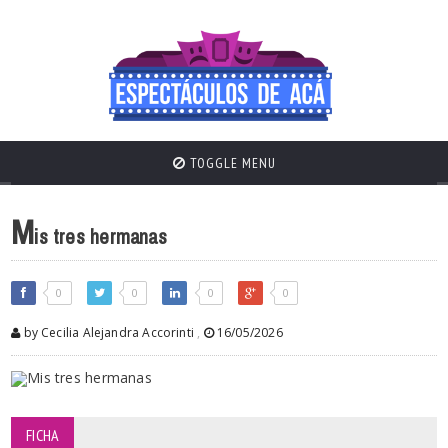
TOGGLE MENU
M
is tres hermanas
0
0
0
0
by Cecilia Alejandra Accorinti
,
16/05/2026
FICHA