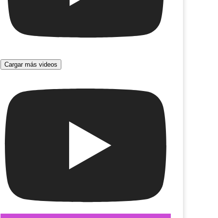
Cargar más videos
ná, tierra de polacos
Móvil