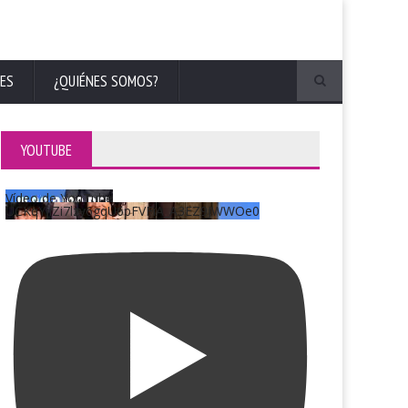
ES
¿QUIÉNES SOMOS?
YOUTUBE
Vídeo de YouTube
UCKqYjiZi7lzy6gqU6pFVFiA_A3EZ9JWWOe0