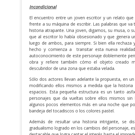
Incondicional
El encuentro entre un joven escritor y un relato qu
frente a su máquina de escribir. Las palabras que v
historia atrapante. Una joven, digamos, su musa, o 
que al escritor lo había obsesionado y que genera un
luego de ambos, para siempre. Si bien ella rechaza y
hecho y comienza a transitar esta nueva realidad
autoconocimiento de este personaje doblemente pensa
obra y refiere también cómo el objeto creado m
descubridor de una zona que estaba velada.
Sólo dos actores llevan adelante la propuesta, en u
modificando ellos mismos a medida que la historia
espacios. Esta pequeña estructura es un tanto asfi
personajes que da vueltas sobre ellos mismos sin l
algunos pocos elementos más en una noche que podrí
bandeja del tocadiscos o los colores pastel.
Además de resultar una historia intrigante, se d
gradualismo logrado en los cambios del personaje, es
destacable que logra captar el interés hasta el impredec