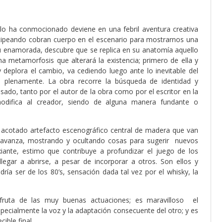
e lo ha conmocionado deviene en una febril aventura creativa
a tipeando cobran cuerpo en el escenario para mostrarnos una
su enamorada, descubre que se replica en su anatomía aquello
a metamorfosis que alterará la existencia; primero de ella y
 deplora el cambio, va cediendo luego ante lo inevitable del
 plenamente. La obra recorre la búsqueda de identidad y
do, tanto por el autor de la obra como por el escritor en la
odifica al creador, siendo de alguna manera fundante o
n acotado artefacto escenográfico central de madera que van
 avanza, mostrando y ocultando cosas para sugerir nuevos
xiante, estimo que contribuye a profundizar el juego de los
legar a abrirse, a pesar de incorporar a otros. Son ellos y
a ser de los 80’s, sensación dada tal vez por el whisky, la
isfruta de las muy buenas actuaciones; es maravilloso el
pecialmente la voz y la adaptación consecuente del otro; y es
ible final.