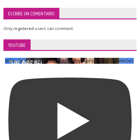
ESCRIBE UN COMENTARIO
Only
registered
users can comment.
YOUTUBE
Vídeo de YouTube UCKqYjiZi7lzy6gqU6pFVFiA_A3EZ9JWWOe0