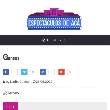
TOGGLE MENU
G
ansos
0
0
0
0
by Nadin Gulman
,
21/03/2022
FICHA