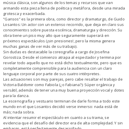
música clásica, son algunos de los temas y recursos que van
armando esta pieza llena de poética y metáfora, desde una mirada
grotesca y exacerbada.
“Gansos” es la primera obra, como director y dramaturgo, de Guido
Losantos: Un actor con un extenso recorrido, que deja en claro sus
conocimientos sobre puesta escénica, dramaturgia y dirección. Su
obra tiene un piso muy alto que seguramente superará en
próximos espectáculos (¡sin presiones!, pero la misma genera
muchas ganas de ver más de su trabajo).
Sin dudas es destacable la coreografía a cargo de Josefina
Gorostiza. Desde el comienzo atrapa al espectador y termina por
revelar todo aquello que no está dicho textualmente, pero que es
completamente comprensible para la audiencia con un claro
lenguaje corporal por parte de sus cuatro intérpretes.
Las actuaciones son muy parejas, pero cabe resaltar el trabajo de
Victoria Baldomir como Fabiola (¿o Fabiana?): Súper orgánica y
versátil, además de tener una muy buena proyección vocal y dotes
para la danza.
La escenografía y vestuario terminan de darle forma a todo este
mundo en el que Losantos decidió verse inmerso: nada está de
más; nada sobra.
Al intentar resumir el espectáculo en cuanto a su trama, se
evidencia que el desafío del director era de alta complejidad. Y sin
embargo, está perfectamente desarrollado.