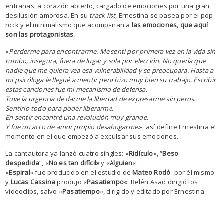
entrañas, a corazón abierto, cargado de emociones por una gran
desilusión amorosa. En su
track-list
, Ernestina se pasea por el pop
rock y el minimalismo que acompañan a
las emociones, que aquí
son las protagonistas.
«
Perderme para encontrarme. M
e sentí por primera vez en la vida sin
rumbo, insegura, fuera de lugar y sola por elección. No quería que
nadie que me quiera vea esa vulnerabilidad y se preocupara. Hasta a
mi psicóloga le llegué a mentir pero hizo muy bien su trabajo. Escribir
estas canciones fue mi mecanismo de defensa.
Tuve la urgencia de darme la libertad de expresarme sin peros.
Sentirlo todo para poder liberarme.
En sentir encontré una revolución muy grande.
Y fue un acto de amor propio desahogarme
.», así define Ernestina el
momento en el que empezó a expulsar sus emociones.
La cantautora ya lanzó cuatro singles: «
Ridículo
«, “
Beso
despedida
”, «
No es tan difícil»
y «
Alguien
«.
«
Espiral
» fue producido en el estudio de
Mateo Rodó
-por él mismo-
y
Lucas Cassina
produjo «
Pasatiempo
«. Belén Asad dirigió los
videoclips, salvo «
Pasatiempo
«, dirigido y editado por Ernestina.