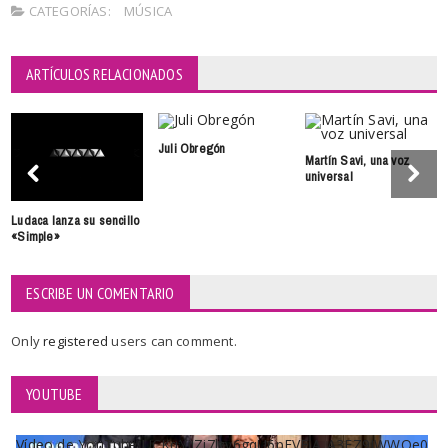
CATEGORÍAS:
MÚSICA
ARTÍCULOS RELACIONADOS
Juli Obregón
Martín Savi, una voz
universal
Ludaca lanza su sencillo
«Simple»
ESCRIBE UN COMENTARIO
Only
registered
users can comment.
YOUTUBE
Vídeo de YouTube UCKqYjiZi7lzy6gqU6pFVFiA_A3EZ9JWWOe0