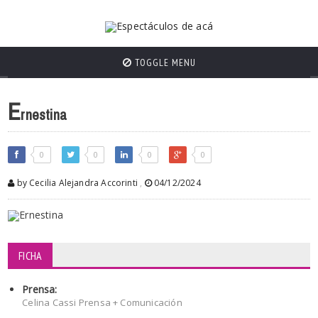
TOGGLE MENU
E
rnestina
0
0
0
0
by Cecilia Alejandra Accorinti
,
04/12/2024
FICHA
Prensa:
Celina Cassi Prensa + Comunicación