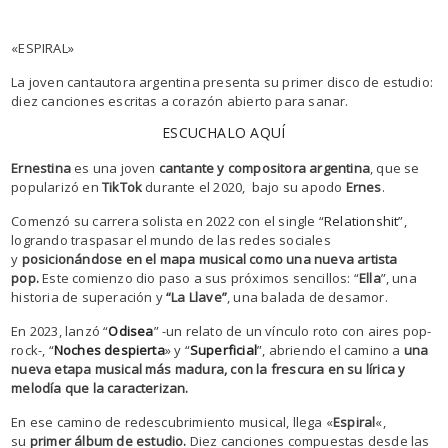
«ESPIRAL»
La joven cantautora argentina presenta su primer disco de estudio:
diez canciones escritas a corazón abierto para sanar.
ESCUCHALO AQUÍ
Ernestina
es una joven
cantante y compositora argentina
, que se
popularizó en
TikTok
durante el 2020, bajo su apodo
Ernes
.
Comenzó su carrera solista en 2022 con el single “
Relationshit
”,
logrando traspasar el mundo de las redes sociales
y
posicionándose en el mapa musical como una nueva artista
pop.
Este comienzo dio paso a sus próximos sencillos: “
Ella
”, una
historia de superación y
“La Llave”
, una balada de desamor.
En 2023, lanzó “
Odisea
” -un relato de un vínculo roto con aires pop-
rock-, “
Noches despierta
» y “
Superficial
”, abriendo el camino a
una
nueva etapa musical más madura, con la frescura en su lírica y
melodía que la caracterizan.
En ese camino de redescubrimiento musical, llega «
Espiral
«,
su
primer álbum de estudio.
Diez canciones compuestas desde las