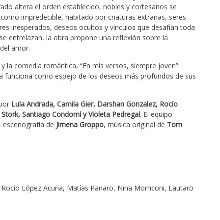
rado altera el orden establecido, nobles y cortesanos se
 como impredecible, habitado por criaturas extrañas, seres
es inesperados, deseos ocultos y vínculos que desafían toda
d se entrelazan, la obra propone una reflexión sobre la
 del amor.
 y la comedia romántica, “En mis versos, siempre joven”
ia funciona como espejo de los deseos más profundos de sus
 por
Lula Andrada, Camila Gier, Darshan Gonzalez, Rocío
 Stork, Santiago Condomí y Violeta Pedregal
. El equipo
, escenografía de
Jimena Groppo
, música original de
Tom
 Rocío López Acuña, Matías Panaro, Nina Morriconi, Lautaro