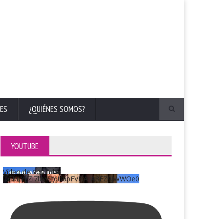
ES
¿QUIÉNES SOMOS?
YOUTUBE
Vídeo de YouTube
UCKqYjiZi7lzy6gqU6pFVFiA_A3EZ9JWWOe0