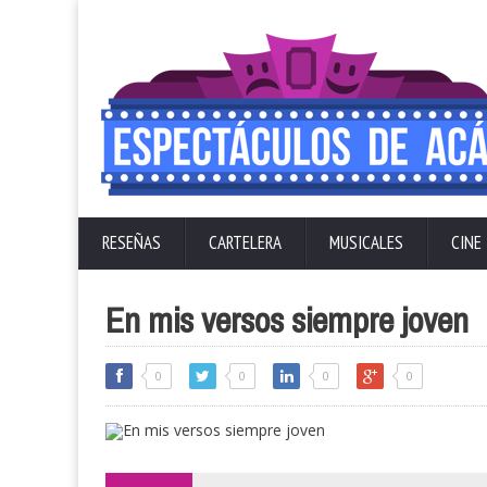
RESEÑAS
CARTELERA
MUSICALES
CINE
En mis versos siempre joven
0
0
0
0