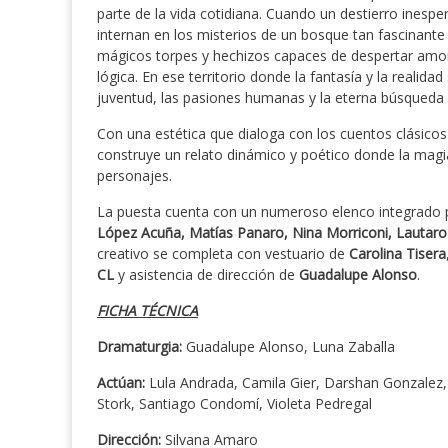
parte de la vida cotidiana. Cuando un destierro inespe
internan en los misterios de un bosque tan fascinante
mágicos torpes y hechizos capaces de despertar amor
lógica. En ese territorio donde la fantasía y la realida
juventud, las pasiones humanas y la eterna búsqueda
Con una estética que dialoga con los cuentos clásicos
construye un relato dinámico y poético donde la mag
personajes.
La puesta cuenta con un numeroso elenco integrado
López Acuña, Matías Panaro, Nina Morriconi, Lautaro
creativo se completa con vestuario de
Carolina Tisera
CL
y asistencia de dirección de
Guadalupe Alonso
.
FICHA TÉCNICA
Dramaturgia:
Guadalupe Alonso, Luna Zaballa
Actúan:
Lula Andrada, Camila Gier, Darshan Gonzalez,
Stork, Santiago Condomí, Violeta Pedregal
Dirección:
Silvana Amaro