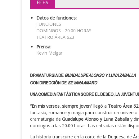
FICHA
Datos de funciones:
FUNCIONES
DOMINGOS - 20:00 HORAS
TEATRO ÁREA 623
Prensa:
Kevin Melgar
DRAMATURGIA DE
GUADALUPE ALONSO Y LUNA ZABALLA
CON DIRECCIÓN DE
SILVANA AMARO
UNA COMEDIA FANTÁSTICA SOBRE EL DESEO, LA JUVENTU
“En mis versos, siempre joven”
llegó a
Teatro Área 6
fantasía, romance y magia para construir un universo 
dramaturgia de
Guadalupe Alonso y Luna Zaballa
y di
domingos a las 20:00 horas. Las entradas están disponi
La historia transcurre en la corte de la Duquesa de Ár