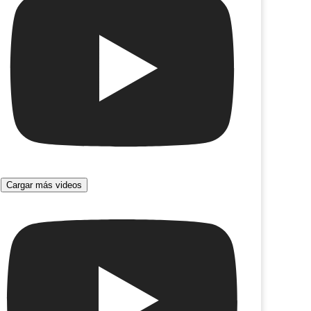
Cargar más videos
a, viva la vida
Cruda. Hija de los 90