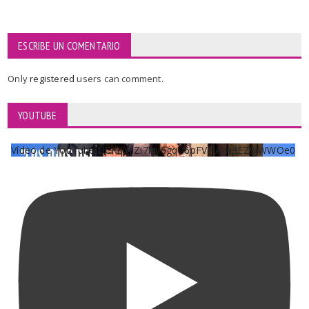
ESCRIBE UN COMENTARIO
Only
registered
users can comment.
YOUTUBE
Vídeo de YouTube UCKqYjiZi7lzy6gqU6pFVFiA_A3EZ9JWWOe0