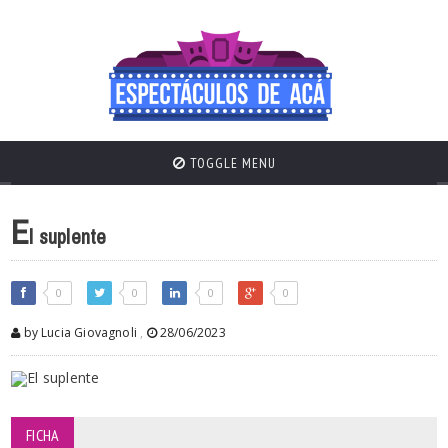
TOGGLE MENU
E
l suplente
0
0
0
0
by Lucia Giovagnoli
,
28/06/2023
FICHA