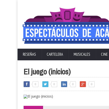
RESEÑAS
CARTELERA
MUSICALES
CINE
El juego (inicios)
0
0
0
0