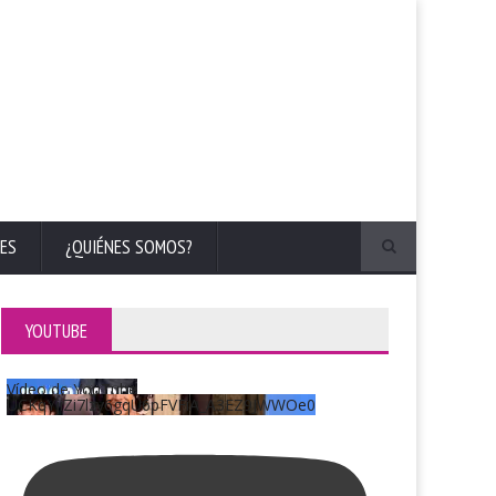
ES
¿QUIÉNES SOMOS?
YOUTUBE
Vídeo de YouTube
UCKqYjiZi7lzy6gqU6pFVFiA_A3EZ9JWWOe0