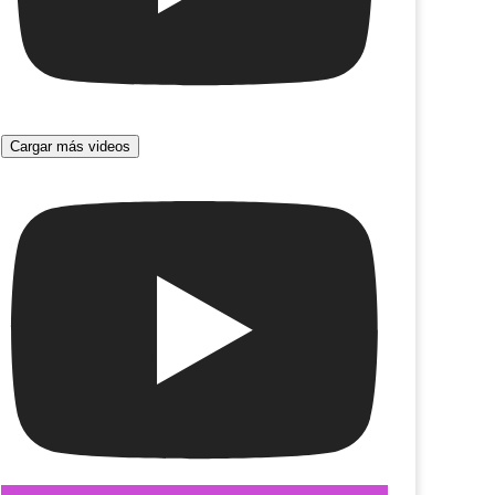
Cargar más videos
La última cinta de Krapp
y y el almirante