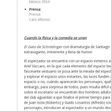
México 3554
Prensa:
Prensa:
Caro Alfonso
Cuando la física y la comedia se unen
El Gato de Schrödinger
con dramaturgia de Santiago Sa
extravagante, irreverente y llena de humor.
El espectador se encuentra con un espacio inmenso al
Ariel Vaccaro, en la que cada elemento del espacio tien
fascinante vestuario se posa ante la mirada del espectad
y explorar el espacio unos instantes, las luces funden
espacio o no, cuándo aparecerán los personajes, quiéne
embargo, para sorpresa de todos, pues resulta difícil c
sobre el escenario se encuentran dos hombres adult
del club aguardan a que finalice el primer tiempo para 
de Juan Isola (Roberto) y Guido Losantos (Alfredo) s
personajes, introducen al espectador a un mundo d