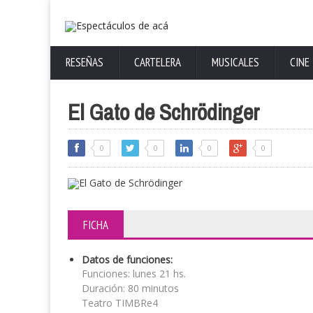
RESEÑAS
CARTELERA
MUSICALES
CINE
El Gato de Schrödinger
0
0
0
0
FICHA
Datos de funciones:
Funciones: lunes 21 hs.
Duración: 80 minutos
Teatro TIMBRe4