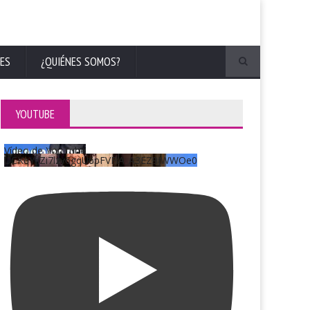
ES
¿QUIÉNES SOMOS?
YOUTUBE
Vídeo de YouTube
UCKqYjiZi7lzy6gqU6pFVFiA_A3EZ9JWWOe0