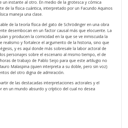
de un instante al otro. En medio de la grotesca y cómica
nte de la física cuántica, interpretado por un Facundo Aquinos
ísica maneja una clase.
le de la teoría física del gato de Schrödinger en una obra
mente desembocan en un factor causal más que elocuente. La
uían y producen la comicidad en la que se ve inmiscuida la
 realismo y fortalece el argumento de la historia, sino que
iégesis, y es aquí donde más sobresale la labor actoral de
r dos personajes sobre el escenario al mismo tiempo, el de
 horas de trabajo de Pablo Seijo para que este artilugio no
auro Malaspina (quien interpreta a su doble, pero sin voz)
entos del otro digna de admiración.
partir de las destacadas interpretaciones actorales y el
r en un mundo absurdo y críptico del cual no desea