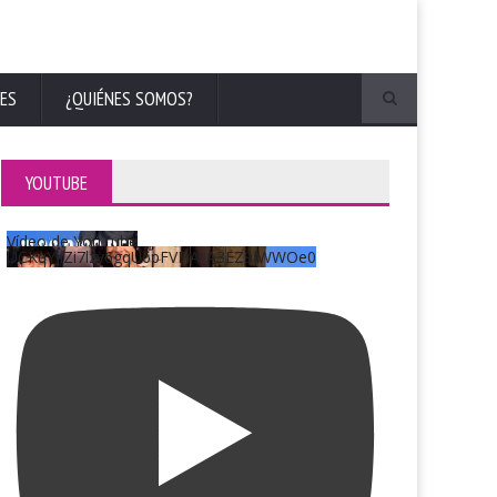
ES
¿QUIÉNES SOMOS?
YOUTUBE
Vídeo de YouTube
UCKqYjiZi7lzy6gqU6pFVFiA_A3EZ9JWWOe0