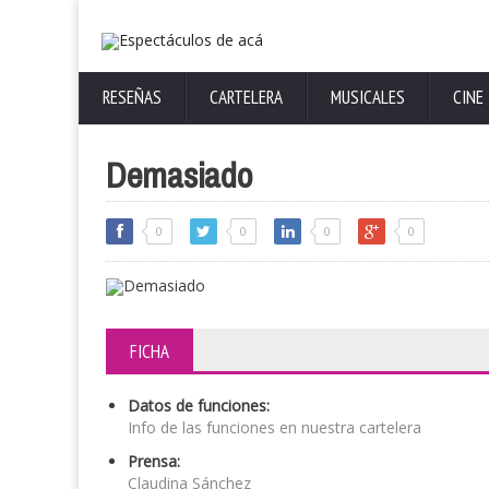
RESEÑAS
CARTELERA
MUSICALES
CINE
Demasiado
0
0
0
0
FICHA
Datos de funciones:
Info de las funciones en nuestra cartelera
Prensa:
Claudina Sánchez