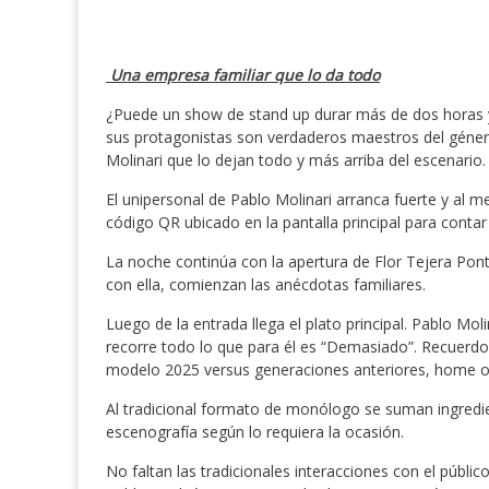
Una empresa familiar que lo da todo
¿Puede un show de stand up durar más de dos horas y 
sus protagonistas son verdaderos maestros del géner
Molinari que lo dejan todo y más arriba del escenario.
El unipersonal de Pablo Molinari arranca fuerte y al me
código QR ubicado en la pantalla principal para conta
La noche continúa con la apertura de Flor Tejera Pon
con ella, comienzan las anécdotas familiares.
Luego de la entrada llega el plato principal. Pablo Mo
recorre todo lo que para él es “Demasiado”. Recuerdos
modelo 2025 versus generaciones anteriores, home of
Al tradicional formato de monólogo se suman ingredie
escenografía según lo requiera la ocasión.
No faltan las tradicionales interacciones con el públic