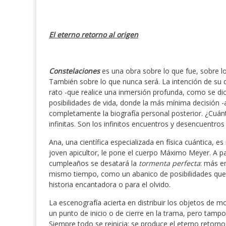
El eterno retorno al origen
Constelaciones
es una obra sobre lo que fue, sobre l
También sobre lo que nunca será. La intención de su d
rato -que realice una inmersión profunda, como se di
posibilidades de vida, donde la más mínima decisión -
completamente la biografía personal posterior. ¿Cuánt
infinitas. Son los infinitos encuentros y desencuentro
Ana, una científica especializada en física cuántica, e
joven apicultor, le pone el cuerpo Máximo Meyer. A p
cumpleaños se desatará la
tormenta perfecta
: más e
mismo tiempo, como un abanico de posibilidades que 
historia encantadora o para el olvido.
La escenografía acierta en distribuir los objetos de m
un punto de inicio o de cierre en la trama, pero tampo
Siempre todo se reinicia: se produce el eterno retorno 