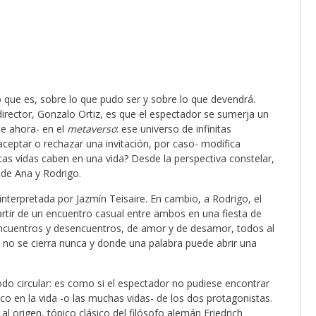
o que es, sobre lo que pudo ser y sobre lo que devendrá.
irector, Gonzalo Ortiz, es que el espectador se sumerja un
ce ahora- en el
metaverso
: ese universo de infinitas
aceptar o rechazar una invitación, por caso- modifica
as vidas caben en una vida? Desde la perspectiva constelar,
s de Ana y Rodrigo.
s interpretada por Jazmín Teisaire. En cambio, a Rodrigo, el
artir de un encuentro casual entre ambos en una fiesta de
ncuentros y desencuentros, de amor y de desamor, todos al
no se cierra nunca y donde una palabra puede abrir una
odo circular: es como si el espectador no pudiese encontrar
co en la vida -o las muchas vidas- de los dos protagonistas.
al origen, tópico clásico del filósofo alemán Friedrich