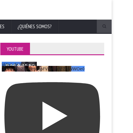
ES
¿QUIÉNES SOMOS?
YOUTUBE
Vídeo de YouTube
UCKqYjiZi7lzy6gqU6pFVFiA_A3EZ9JWWOe0