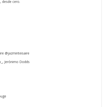
, desde cero.
re @jazminteisaire
_, Jerónimo Dodds
ouge