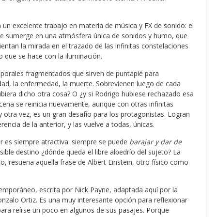
un excelente trabajo en materia de música y FX de sonido: el
n se sumerge en una atmósfera única de sonidos y humo, que
entan la mirada en el trazado de las infinitas constelaciones
jo que se hace con la iluminación.
porales fragmentados que sirven de puntapié para
elidad, la enfermedad, la muerte. Sobrevienen luego de cada
ubiera dicho otra cosa? O ¿y si Rodrigo hubiese rechazado esa
cena se reinicia nuevamente, aunque con otras infinitas
 y otra vez, es un gran desafío para los protagonistas. Logran
encia de la anterior, y las vuelve a todas, únicas.
lar es siempre atractiva: siempre se puede
barajar y dar de
ible destino ¿dónde queda el libre albedrío del sujeto? La
, resuena aquella frase de Albert Einstein, otro físico como
temporáneo, escrita por Nick Payne, adaptada aquí por la
nzalo Ortiz. Es una muy interesante opción para reflexionar
 para reírse un poco en algunos de sus pasajes. Porque