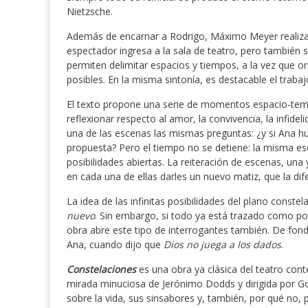
Nietzsche.
Además de encarnar a Rodrigo, Máximo Meyer realiza 
espectador ingresa a la sala de teatro, pero tambié
permiten delimitar espacios y tiempos, a la vez que ori
posibles. En la misma sintonía, es destacable el traba
El texto propone una serie de momentos espacio-tem
reflexionar respecto al amor, la convivencia, la infid
una de las escenas las mismas preguntas: ¿y si Ana h
propuesta? Pero el tiempo no se detiene: la misma es
posibilidades abiertas. La reiteración de escenas, una
en cada una de ellas darles un nuevo matiz, que la difer
La idea de las infinitas posibilidades del plano conste
nuevo
. Sin embargo, si todo ya está trazado como pos
obra abre este tipo de interrogantes también. De fondo
Ana, cuando dijo que
Dios no juega a los dados
.
Constelaciones
es una obra ya clásica del teatro con
mirada minuciosa de Jerónimo Dodds y dirigida por Go
sobre la vida, sus sinsabores y, también, por qué no,