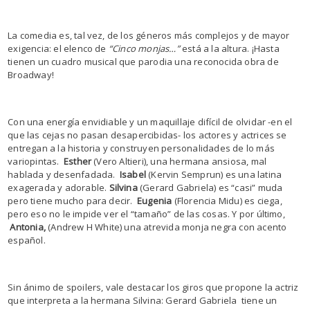
La comedia es, tal vez, de los géneros más complejos y de mayor
exigencia: el elenco de
“Cinco monjas…”
está a la altura. ¡Hasta
tienen un cuadro musical que parodia una reconocida obra de
Broadway!
Con una energía envidiable y un maquillaje difícil de olvidar -en el
que las cejas no pasan desapercibidas- los actores y actrices se
entregan a la historia y construyen personalidades de lo más
variopintas.
Esther
(Vero Altieri), una hermana ansiosa, mal
hablada y desenfadada.
Isabel
(Kervin Semprun) es una latina
exagerada y adorable.
Silvina
(Gerard Gabriela) es “casi” muda
pero tiene mucho para decir.
Eugenia
(Florencia Midu) es ciega,
pero eso no le impide ver el “tamaño” de las cosas. Y por último,
Antonia,
(Andrew H White) una atrevida monja negra con acento
español.
Sin ánimo de spoilers, vale destacar los giros que propone la actriz
que interpreta a la hermana Silvina: Gerard Gabriela tiene un