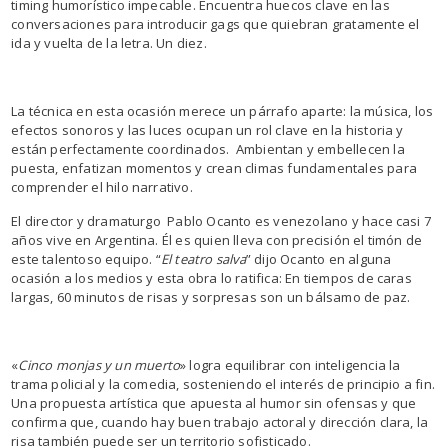
timing humorístico impecable. Encuentra huecos clave en las
conversaciones para introducir gags que quiebran gratamente el
ida y vuelta de la letra. Un diez.
La técnica en esta ocasión merece un párrafo aparte: la música, los
efectos sonoros y las luces ocupan un rol clave en la historia y
están perfectamente coordinados. Ambientan y embellecen la
puesta, enfatizan momentos y crean climas fundamentales para
comprender el hilo narrativo.
El director y dramaturgo Pablo Ocanto es venezolano y hace casi 7
años vive en Argentina. Él es quien lleva con precisión el timón de
este talentoso equipo. “
El teatro salva
” dijo Ocanto en alguna
ocasión a los medios y esta obra lo ratifica: En tiempos de caras
largas, 60 minutos de risas y sorpresas son un bálsamo de paz.
«
Cinco monjas y un muerto
» logra equilibrar con inteligencia la
trama policial y la comedia, sosteniendo el interés de principio a fin.
Una propuesta artística que apuesta al humor sin ofensas y que
confirma que, cuando hay buen trabajo actoral y dirección clara, la
risa también puede ser un territorio sofisticado.