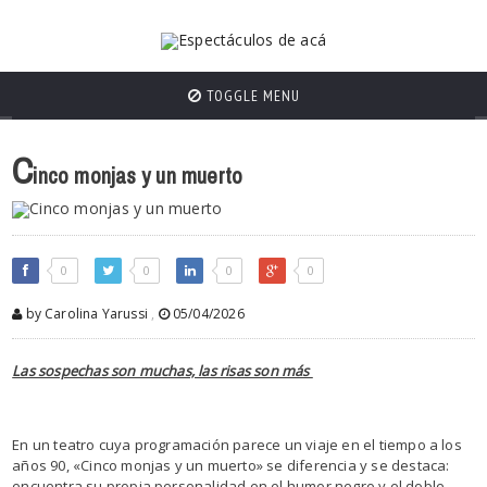
TOGGLE MENU
C
inco monjas y un muerto
0
0
0
0
by Carolina Yarussi
,
05/04/2026
Las sospechas son muchas, las risas son más
En un teatro cuya programación parece un viaje en el tiempo a los
años 90, «Cinco monjas y un muerto» se diferencia y se destaca:
encuentra su propia personalidad en el humor negro y el doble