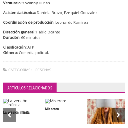
Vestuario
:
Yovanny Duran
Asistencia técnica:
Daniela Bravo,
Ezequiel Gonzalez
Coordinación de producción
:
Leonardo Ramírez
Dirección general
:
Pablo Ocanto
Duración:
60 minutos
Clasificación:
ATP
Género:
Comedia policial.
CATEGORÍAS:
RESEÑAS
ARTÍCULOS RELACIONADOS
Miserere
La versión infinita