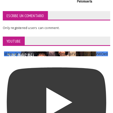
Pelomuerta
ESCRIBE UN COMENTARIO
Only
registered
users can comment.
YOUTUBE
Vídeo de YouTube UCKqYjiZi7lzy6gqU6pFVFiA_A3EZ9JWWOe0