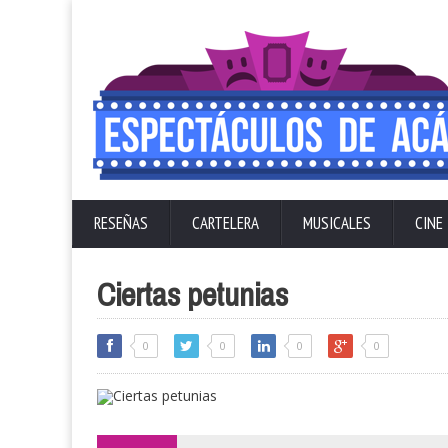
RESEÑAS
CARTELERA
MUSICALES
CINE
Ciertas petunias
0
0
0
0