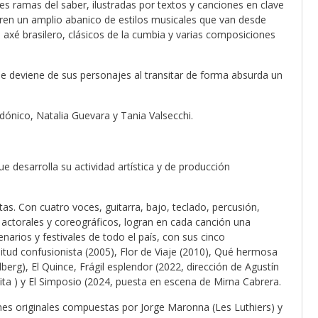
s ramas del saber, ilustradas por textos y canciones en clave
ren un amplio abanico de estilos musicales que van desde
l axé brasilero, clásicos de la cumbia y varias composiciones
ue deviene de sus personajes al transitar de forma absurda un
ónico, Natalia Guevara y Tania Valsecchi.
 desarrolla su actividad artística y de producción
tas. Con cuatro voces, guitarra, bajo, teclado, percusión,
actorales y coreográficos, logran en cada canción una
narios y festivales de todo el país, con sus cinco
litud confusionista (2005), Flor de Viaje (2010), Qué hermosa
erg), El Quince, Frágil esplendor (2022, dirección de Agustín
ita ) y El Simposio (2024, puesta en escena de Mirna Cabrera.
ones originales compuestas por Jorge Maronna (Les Luthiers) y