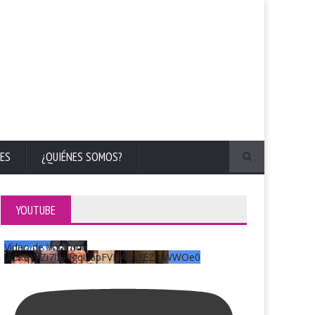
ES
¿QUIÉNES SOMOS?
YOUTUBE
Vídeo de YouTube
UCKqYjiZi7lzy6gqU6pFVFiA_A3EZ9JWWOe0