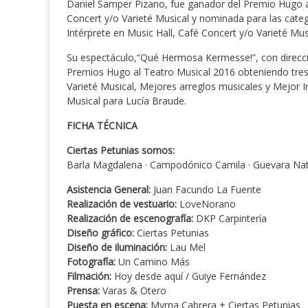
Daniel Samper Pizano, fue ganador del Premio Hugo al
Concert y/o Varieté Musical y nominada para las cate
Intérprete en Music Hall, Café Concert y/o Varieté Mus
Su espectáculo,“Qué Hermosa Kermesse!”, con direcci
Premios Hugo al Teatro Musical 2016 obteniendo tres 
Varieté Musical, Mejores arreglos musicales y Mejor I
Musical para Lucía Braude.
FICHA TÉCNICA
Ciertas Petunias somos:
Barla Magdalena · Campodónico Camila · Guevara Natal
Asistencia General:
Juan Facundo La Fuente
Realización de vestuario:
LoveNorano
Realización de escenografía:
DKP Carpintería
Diseño gráfico:
Ciertas Petunias
Diseño de iluminación:
Lau Mel
Fotografía:
Un Camino Más
Filmación:
Hoy desde aquí / Guiye Fernández
Prensa:
Varas & Otero
Puesta en escena:
Myrna Cabrera + Ciertas Petunias