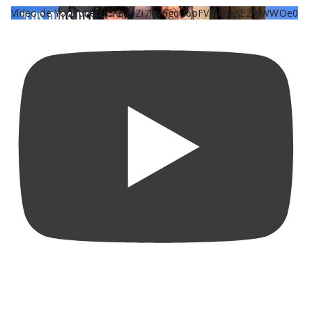
Vídeo de YouTube UCKqYjiZi7lzy6gqU6pFVFiA_A3EZ9JWWOe0