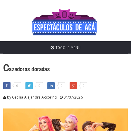
TOGGLE MENU
C
azadoras doradas
0
0
0
0
by Cecilia Alejandra Accorinti
,
04/07/2026