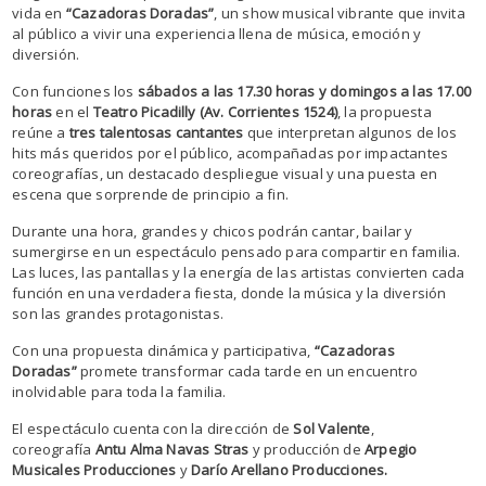
vida en
“Cazadoras Doradas”
, un show musical vibrante que invita
al público a vivir una experiencia llena de música, emoción y
diversión.
Con funciones los
sábados a las 17.30 horas y domingos a las 17.00
horas
en el
Teatro Picadilly (Av. Corrientes 1524)
, la propuesta
reúne a
tres talentosas cantantes
que interpretan algunos de los
hits más queridos por el público, acompañadas por impactantes
coreografías, un destacado despliegue visual y una puesta en
escena que sorprende de principio a fin.
Durante una hora, grandes y chicos podrán cantar, bailar y
sumergirse en un espectáculo pensado para compartir en familia.
Las luces, las pantallas y la energía de las artistas convierten cada
función en una verdadera fiesta, donde la música y la diversión
son las grandes protagonistas.
Con una propuesta dinámica y participativa,
“Cazadoras
Doradas”
promete transformar cada tarde en un encuentro
inolvidable para toda la familia.
El espectáculo cuenta con la dirección de
Sol Valente
,
coreografía
Antu Alma Navas Stras
y producción de
Arpegio
Musicales Producciones
y
Darío Arellano Producciones.