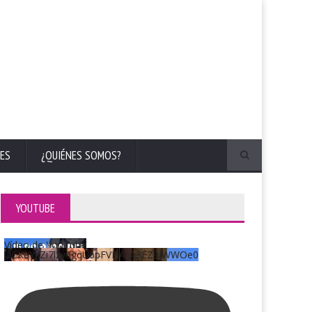
ES
¿QUIÉNES SOMOS?
YOUTUBE
Vídeo de YouTube
UCKqYjiZi7lzy6gqU6pFVFiA_A3EZ9JWWOe0