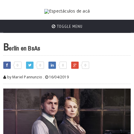
TOGGLE MENU
B
erlín en BsAs
0
0
0
0
by Mariel Pannunzio
,
16/04/2019