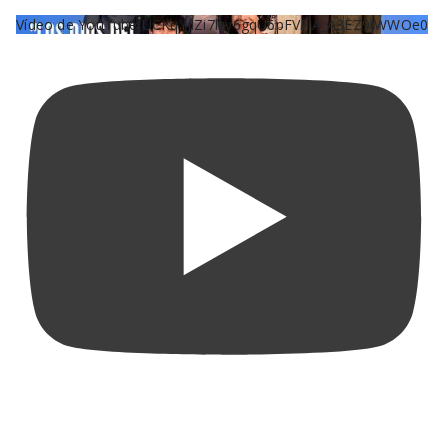
Vídeo de YouTube UCKqYjiZi7lzy6gqU6pFVFiA_A3EZ9JWWOe0