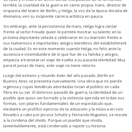
terrible, la crueldad de la guerra en carne propia. Hans, director de
orquesta del teatro de Berlín, y Helga, la voz de la época dorada de
Alemania, ven su incipiente carrera artística en pausa.
Sin embargo, ante la persistencia de Hans, Helga logra cantar
frente al señor Freude quien le permite mostrar su talento en la
próxima importante velada a celebrarse en su mansión frente a
sus numerosos e importantes amigos miembros del establishment
de la ciudad. Es en este momento cuando Helga, no feliz ante la
ausencia e incertidumbre de lo que fue de su familia y amigos,
empieza a transitar un viaje de vuelta a su pasada identidad. Muy
para el pesar de Hans, este viaje no tiene retorno.
Luego del estreno y rotundo éxito del año pasado, Berlín en
Buenos Aires se presenta nuevamente. Una obra que no pierde
vigencia y cuyas temáticas abordadas tocan al público en cada
fibra de su ser. El doloroso pasado de guerra, la identidad de un
pueblo que quiso ser borrado y la violencia ejercida en todas sus
formas, son pilares fundamentales de un espectáculo que,
mediante un prolífico ejercicio de la actuación y la música en vivo
llevados a cabo por Jessica Schultz y Fernando Migueles, se resiste
a la condena del olvido. Porque un pueblo que olvida,
lamentablemente, está condenado a repetir su historia.