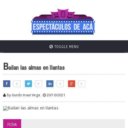
TOGGLE MENU
B
ailan las almas en llantas
0
0
0
0
by Guido Inaui Vega
,
20/10/2021
FICHA