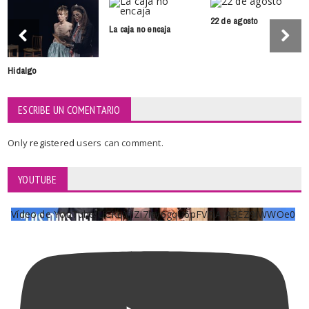
22 de agosto
La caja no encaja
Hidalgo
ESCRIBE UN COMENTARIO
Only
registered
users can comment.
YOUTUBE
Vídeo de YouTube UCKqYjiZi7lzy6gqU6pFVFiA_A3EZ9JWWOe0