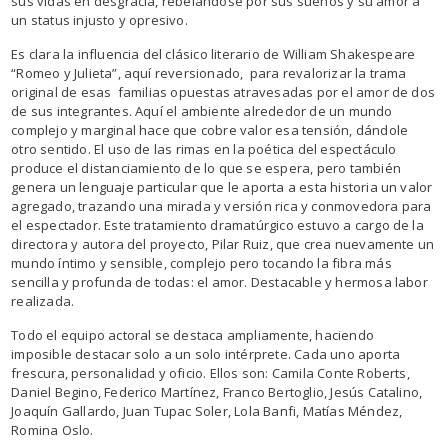
sus vidas en desgracia, rebelándose por sus sueños y su amor a
un status injusto y opresivo.
Es clara la influencia del clásico literario de William Shakespeare
“Romeo y Julieta”, aquí reversionado, para revalorizar la trama
original de esas familias opuestas atravesadas por el amor de dos
de sus integrantes. Aquí el ambiente alrededor de un mundo
complejo y marginal hace que cobre valor esa tensión, dándole
otro sentido. El uso de las rimas en la poética del espectáculo
produce el distanciamiento de lo que se espera, pero también
genera un lenguaje particular que le aporta a esta historia un valor
agregado, trazando una mirada y versión rica y conmovedora para
el espectador. Este tratamiento dramatúrgico estuvo a cargo de la
directora y autora del proyecto, Pilar Ruiz, que crea nuevamente un
mundo íntimo y sensible, complejo pero tocando la fibra más
sencilla y profunda de todas: el amor. Destacable y hermosa labor
realizada.
Todo el equipo actoral se destaca ampliamente, haciendo
imposible destacar solo a un solo intérprete. Cada uno aporta
frescura, personalidad y oficio. Ellos son: Camila Conte Roberts,
Daniel Begino, Federico Martínez, Franco Bertoglio, Jesús Catalino,
Joaquín Gallardo, Juan Tupac Soler, Lola Banfi, Matías Méndez,
Romina Oslo.