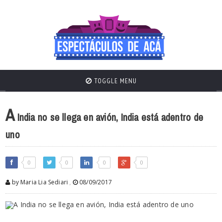
TOGGLE MENU
A
India no se llega en avión, India está adentro de
uno
0
0
0
0
by Maria Lia Sediari
,
08/09/2017