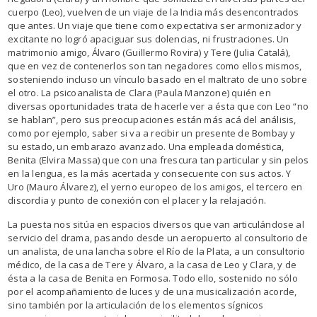
cuerpo (Leo), vuelven de un viaje de la India más desencontrados
que antes. Un viaje que tiene como expectativa ser armonizador y
excitante no logró apaciguar sus dolencias, ni frustraciones. Un
matrimonio amigo, Álvaro (Guillermo Rovira) y Tere (Julia Catalá),
que en vez de contenerlos son tan negadores como ellos mismos,
sosteniendo incluso un vínculo basado en el maltrato de uno sobre
el otro. La psicoanalista de Clara (Paula Manzone) quién en
diversas oportunidades trata de hacerle ver a ésta que con Leo “no
se hablan”, pero sus preocupaciones están más acá del análisis,
como por ejemplo, saber si va a recibir un presente de Bombay y
su estado, un embarazo avanzado. Una empleada doméstica,
Benita (Elvira Massa) que con una frescura tan particular y sin pelos
en la lengua, es la más acertada y consecuente con sus actos. Y
Uro (Mauro Álvarez), el yerno europeo de los amigos, el tercero en
discordia y punto de conexión con el placer y la relajación.
La puesta nos sitúa en espacios diversos que van articulándose al
servicio del drama, pasando desde un aeropuerto al consultorio de
un analista, de una lancha sobre el Río de la Plata, a un consultorio
médico, de la casa de Tere y Álvaro, a la casa de Leo y Clara, y de
ésta a la casa de Benita en Formosa. Todo ello, sostenido no sólo
por el acompañamiento de luces y de una musicalización acorde,
sino también por la articulación de los elementos sígnicos