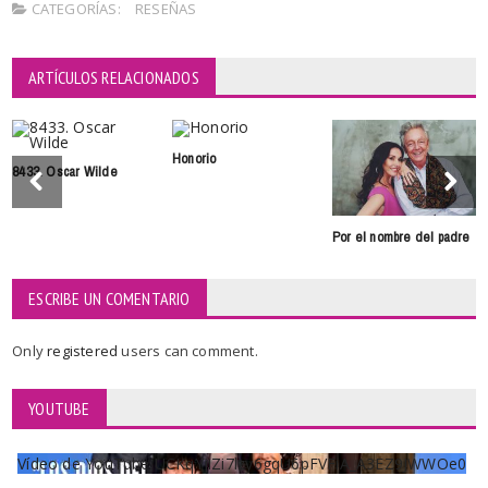
CATEGORÍAS:
RESEÑAS
ARTÍCULOS RELACIONADOS
Honorio
8433. Oscar Wilde
Por el nombre del padre
ESCRIBE UN COMENTARIO
Only
registered
users can comment.
YOUTUBE
Vídeo de YouTube UCKqYjiZi7lzy6gqU6pFVFiA_A3EZ9JWWOe0