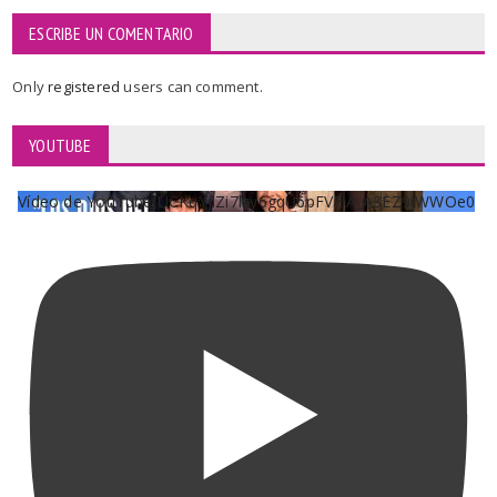
ESCRIBE UN COMENTARIO
Only
registered
users can comment.
YOUTUBE
Vídeo de YouTube UCKqYjiZi7lzy6gqU6pFVFiA_A3EZ9JWWOe0