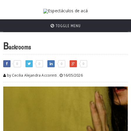
TOGGLE MENU
B
ackrooms
0
0
0
0
by Cecilia Alejandra Accorinti
,
16/05/2026