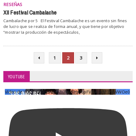
RESEÑAS
XII Festival Cambalache
Cambalache por 5 El Festival Cambalache es un evento sin fines
de lucro que se realiza de forma anual, y que tiene por objetivo
“mostrar Ia producción de espectáculos,
1
2
3
YOUTUBE
Vídeo de YouTube UCKqYjiZi7lzy6gqU6pFVFiA_A3EZ9JWWOe0