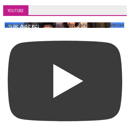
YOUTUBE
Vídeo de YouTube UCKqYjiZi7lzy6gqU6pFVFiA_A3EZ9JWWOe0