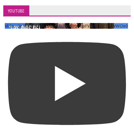
YOUTUBE
Vídeo de YouTube UCKqYjiZi7lzy6gqU6pFVFiA_A3EZ9JWWOe0