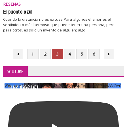
RESEÑAS
El puente azul
Cuando la distancia no es excusa Para algunos el amor es el
sentimiento más hermoso que puede tener una persona, pero
para otros, es solo un invento de alguien; algo
1
2
3
4
5
6
YOUTUBE
Vídeo de YouTube UCKqYjiZi7lzy6gqU6pFVFiA_A3EZ9JWWOe0