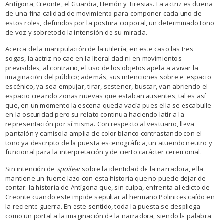
Antígona, Creonte, el Guardia, Hemón y Tiresias. La actriz es dueña
de una fina calidad de movimiento para componer cada uno de
estos roles, definidos por la postura corporal, un determinado tono
de voz y sobretodo la intensión de su mirada.
Acerca de la manipulación de la utilería, en este caso las tres
sogas, la actriz no cae en la literalidad ni en movimientos
previsibles, al contrario, el uso de los objetos apela a avivar la
imaginación del público; además, sus intenciones sobre el espacio
escénico, ya sea empujar, tirar, sostener, buscar, van abriendo el
espacio creando zonas nuevas que estaban ausentes, tal es así
que, en un momento la escena queda vacía pues ella se escabulle
en la oscuridad pero su relato continua haciendo latir a la
representación por sí misma. Con respecto al vestuario, lleva
pantalón y camisola amplia de color blanco contrastando con el
tono ya descripto de la puesta escenográfica, un atuendo neutro y
funcional para la interpretación y de cierto carácter ceremonial.
Sin intención de
spoilear
sobre la identidad de la narradora, ella
mantiene un fuerte lazo con esta historia que no puede dejar de
contar: la historia de Antígona que, sin culpa, enfrenta al edicto de
Creonte cuando este impide sepultar al hermano Polinices caído en
la reciente guerra. En este sentido, toda la puesta se despliega
como un portal a la imaginación de la narradora, siendo la palabra