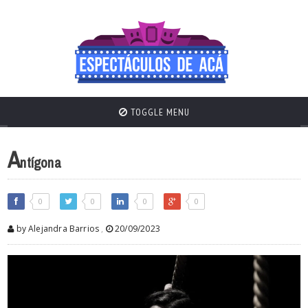
TOGGLE MENU
A
ntígona
0
0
0
0
by Alejandra Barrios
,
20/09/2023