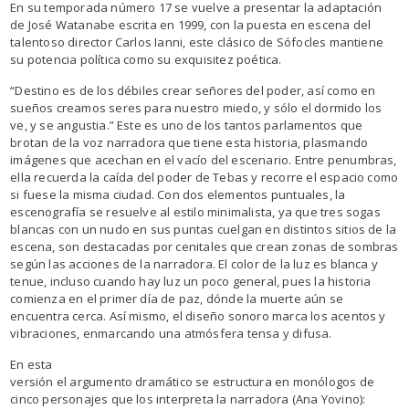
En su temporada número 17 se vuelve a presentar la adaptación
de José Watanabe escrita en 1999, con la puesta en escena del
talentoso director Carlos Ianni, este clásico de Sófocles mantiene
su potencia política como su exquisitez poética.
“Destino es de los débiles crear señores del poder, así como en
sueños creamos seres para nuestro miedo, y sólo el dormido los
ve, y se angustia.” Este es uno de los tantos parlamentos que
brotan de la voz narradora que tiene esta historia, plasmando
imágenes que acechan en el vacío del escenario. Entre penumbras,
ella recuerda la caída del poder de Tebas y recorre el espacio como
si fuese la misma ciudad. Con dos elementos puntuales, la
escenografía se resuelve al estilo minimalista, ya que tres sogas
blancas con un nudo en sus puntas cuelgan en distintos sitios de la
escena, son destacadas por cenitales que crean zonas de sombras
según las acciones de la narradora. El color de la luz es blanca y
tenue, incluso cuando hay luz un poco general, pues la historia
comienza en el primer día de paz, dónde la muerte aún se
encuentra cerca. Así mismo, el diseño sonoro marca los acentos y
vibraciones, enmarcando una atmósfera tensa y difusa.
En esta
versión el argumento dramático se estructura en monólogos de
cinco personajes que los interpreta la narradora (Ana Yovino):