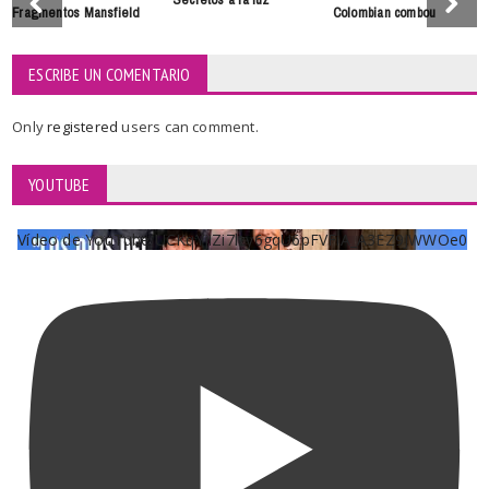
Fragmentos Mansfield
Colombian combou
ESCRIBE UN COMENTARIO
Only
registered
users can comment.
YOUTUBE
Vídeo de YouTube UCKqYjiZi7lzy6gqU6pFVFiA_A3EZ9JWWOe0