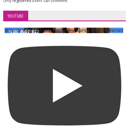
Only
registered
users can comment.
YOUTUBE
Vídeo de YouTube UCKqYjiZi7lzy6gqU6pFVFiA_A3EZ9JWWOe0