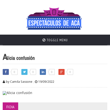
TOGGLE MENU
A
licia confusión
0
0
0
0
by Camila Sassone
,
19/09/2022
FICHA