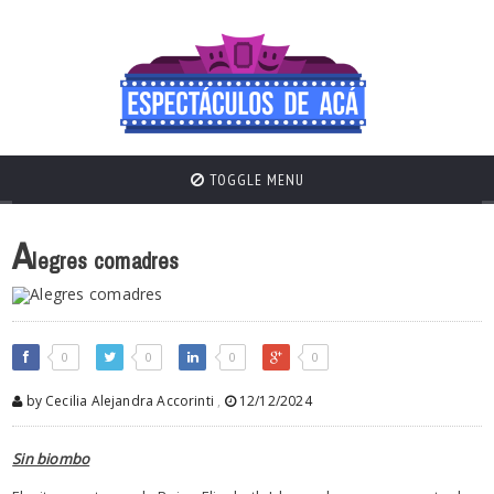
TOGGLE MENU
A
legres comadres
0
0
0
0
by Cecilia Alejandra Accorinti
,
12/12/2024
Sin biombo