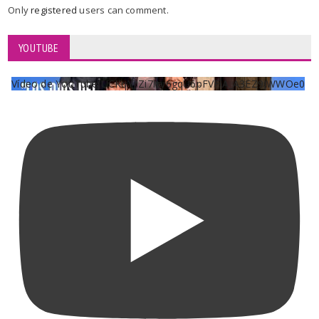
Only
registered
users can comment.
YOUTUBE
Vídeo de YouTube UCKqYjiZi7lzy6gqU6pFVFiA_A3EZ9JWWOe0