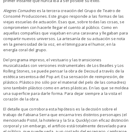
primer instante que nunca iba a ser posible su éxito.
Alegres Comadres
es la tercera creación del Grupo de Teatro de
Consomé Producciones. Este grupo responde a las formas de las
viejas escuelas de actuación. Esas que, sobre todas las cosas, se
comprometen con hacerle llegar el cuento al público. Como en
aquellas compañías que viajaban en una caravana y llegaban para
compartir nuevos universos. La artesanía de su actuación se nota
en la generosidad de la voz, en el timing para el humor, en la
energía coral del grupo.
Del programa impreso, el vestuario y las transiciones
musicalizadas con versiones instrumentales de Los Beatles y Los
Rolling Stones, se puede pensar la obra de Decoud a través de la
estética sesentosa del Pop art. Esa sensación de reimpresión, de
plástico. Plástico (no sólo por el material del pelo de las comadres)
sino también plástico como en artes plásticas. En las que se moldea
una superficie para darle forma. Para dejar siempre a la vista el
corazón de la obra.
El detalle que corrobora esta hipótesis es la decisión sobre el
trabajo de Fabiana Serra que encarna tres distintos personajes (el
mencionado Pistol, la hotelera y la Sra. Quickly) con eficaz distinción
corporal y sin embargo, el artificio está totalmente desvelado para
el público, que puede verla, a un costado del escenario, cambiarse