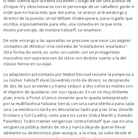
El mito cuenta que la Reina Elizabeth I, luego de ver una puesta de
Enrique IV
y obsesionarse con el personaje de un caballero gordo e
inútil que no hacía más que dar pena, se acercó al dramaturgo y
director de la puesta; un tal William Shakespeare, para rogarle que
escriba, especialmente para ella, una comedia en la que este
mismo personaje, de nombre Falstaff, se enamore.
De este encargo a las apuradas se presume que nace
Las alegres
comadres de Windsor.
Una comedia de “estafadores estafados”.
Otra forma de verla, es como un cuento con un protagonista
masculino con aspiraciones de clase con distinta suerte a la del
clásico héroe en su viaje.
La adaptación presentada por Mabel Decoud resume la peripecia a
su núcleo. Falstaff (Axel Govednik) corto de dinero, se desprende
de dos de sus sirvientes y trama seducir a dos señoras nobles con
el objetivo de quedarse con sus riquezas. En un no muy brillante
plan, envía a Pistol, el único sirviente que le queda (interpretado
por la multifacética Fabiana Serra), con una carta idéntica para cada
una. La mentira no tarda en desvelarse tanto para las Sras (Giselle
Ercolano y Sol Cuadro), como para los Lores (Seba Martín y Damián
Palumbo). Todos traman venganzas contra Falstaff que cae en una
vergüenza pública detrás de otra y nunca deja de querer llevar
adelante su deshonroso plan aunque, a la vista, se sabe desde el