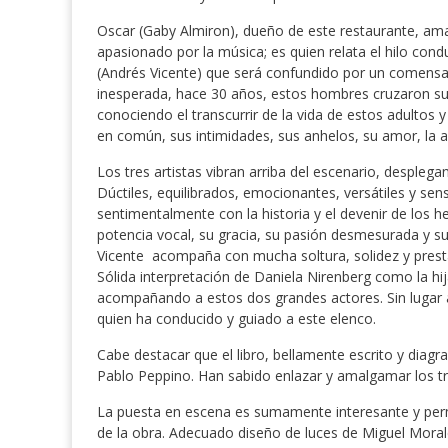
Oscar (Gaby Almiron), dueño de este restaurante, ama
apasionado por la música; es quien relata el hilo condu
(Andrés Vicente) que será confundido por un comensa
inesperada, hace 30 años, estos hombres cruzaron sus v
conociendo el transcurrir de la vida de estos adultos 
en común, sus intimidades, sus anhelos, su amor, la au
Los tres artistas vibran arriba del escenario, desplega
Dúctiles, equilibrados, emocionantes, versátiles y sen
sentimentalmente con la historia y el devenir de los 
potencia vocal, su gracia, su pasión desmesurada y su 
Vicente acompaña con mucha soltura, solidez y presta
Sólida interpretación de Daniela Nirenberg como la hij
acompañando a estos dos grandes actores. Sin lugar a
quien ha conducido y guiado a este elenco.
Cabe destacar que el libro, bellamente escrito y diag
Pablo Peppino. Han sabido enlazar y amalgamar los t
La puesta en escena es sumamente interesante y permit
de la obra. Adecuado diseño de luces de Miguel Moral