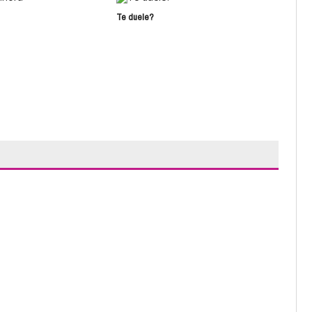
Te duele?
Med