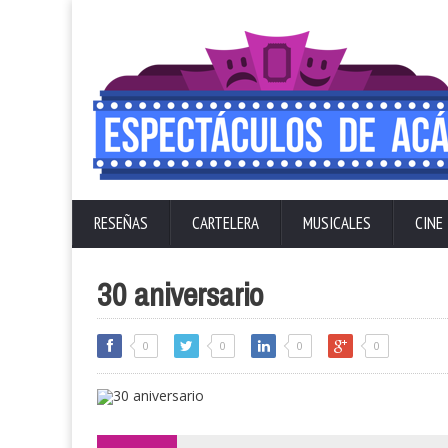
RESEÑAS
CARTELERA
MUSICALES
CINE
30 aniversario
0
0
0
0