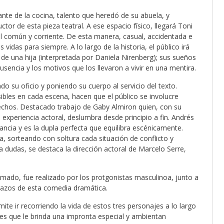
nte de la cocina, talento que heredó de su abuela, y
ctor de esta pieza teatral. A ese espacio físico, llegará Toni
l común y corriente. De esta manera, casual, accidentada e
idas para siempre. A lo largo de la historia, el público irá
y de una hija (interpretada por Daniela Nirenberg); sus sueños
sencia y los motivos que los llevaron a vivir en una mentira.
ndo su oficio y poniendo su cuerpo al servicio del texto.
sibles en cada escena, hacen que el público se involucre
hechos. Destacado trabajo de Gaby Almiron quien, con su
experiencia actoral, deslumbra desde principio a fin. Andrés
ncia y es la dupla perfecta que equilibra escénicamente.
a, sorteando con soltura cada situación de conflicto y
 dudas, se destaca la dirección actoral de Marcelo Serre,
ramado, fue realizado por los protgonistas masculinoa, junto a
razos de esta comedia dramática.
e ir recorriendo la vida de estos tres personajes a lo largo
es que le brinda una impronta especial y ambientan