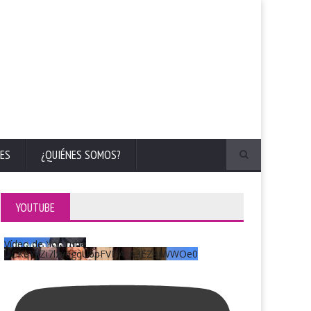
ES
¿QUIÉNES SOMOS?
YOUTUBE
Vídeo de YouTube
UCKqYjiZi7lzy6gqU6pFVFiA_A3EZ9JWWOe0