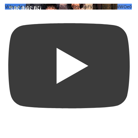
Vídeo de YouTube UCKqYjiZi7lzy6gqU6pFVFiA_A3EZ9JWWOe0