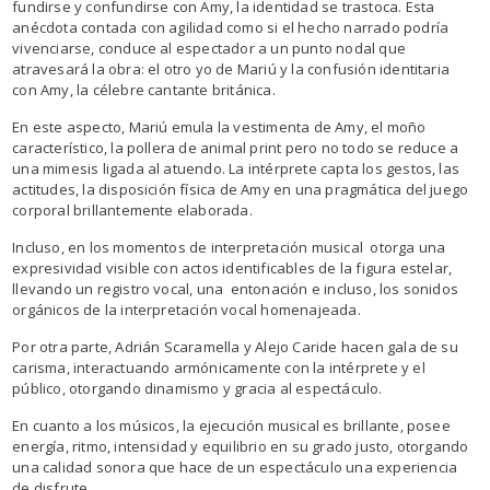
fundirse y confundirse con Amy, la identidad se trastoca. Esta
anécdota contada con agilidad como si el hecho narrado podría
vivenciarse, conduce al espectador a un punto nodal que
atravesará la obra: el otro yo de Mariú y la confusión identitaria
con Amy, la célebre cantante británica.
En este aspecto, Mariú emula la vestimenta de Amy, el moño
característico, la pollera de animal print pero no todo se reduce a
una mimesis ligada al atuendo. La intérprete capta los gestos, las
actitudes, la disposición física de Amy en una pragmática del juego
corporal brillantemente elaborada.
Incluso, en los momentos de interpretación musical otorga una
expresividad visible con actos identificables de la figura estelar,
llevando un registro vocal, una entonación e incluso, los sonidos
orgánicos de la interpretación vocal homenajeada.
Por otra parte, Adrián Scaramella y Alejo Caride hacen gala de su
carisma, interactuando armónicamente con la intérprete y el
público, otorgando dinamismo y gracia al espectáculo.
En cuanto a los músicos, la ejecución musical es brillante, posee
energía, ritmo, intensidad y equilibrio en su grado justo, otorgando
una calidad sonora que hace de un espectáculo una experiencia
de disfrute.