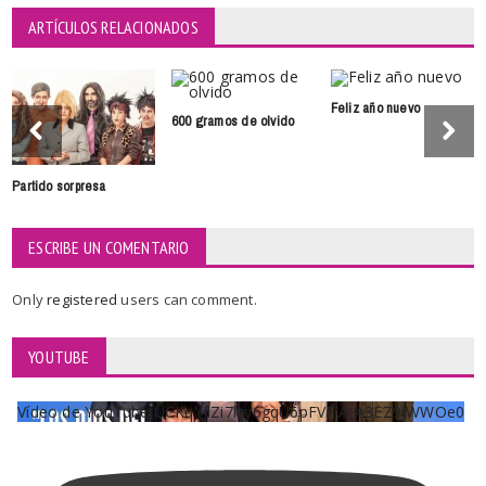
ARTÍCULOS RELACIONADOS
Feliz año nuevo
600 gramos de olvido
Partido sorpresa
ESCRIBE UN COMENTARIO
Only
registered
users can comment.
YOUTUBE
Vídeo de YouTube UCKqYjiZi7lzy6gqU6pFVFiA_A3EZ9JWWOe0