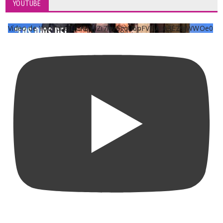
YOUTUBE
Vídeo de YouTube UCKqYjiZi7lzy6gqU6pFVFiA_A3EZ9JWWOe0