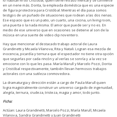
lo habitan el tío Cristóbal, quien tiene retraso mental y se convierte
en un nene más. Dorita, la empleada doméstica que es una especie
de figura protectora para Cristóbal. Mientras el día pasa somos
testigos de un puñado de situaciones que rodean a las dos nenas.
Ese espacio que es un patio, un cuarto, una cocina, un living room,
una puerta o la nada misma. El amor que puede ser y no es. En
medio de ese universo que en ocasiones se detiene al son de la
música en una suerte de video clip noventero.
Hay que mencionar el destacado trabajo actoral de Laura
Grandinetti y Micaela Vilanova, Rita y Natali. Logran esa mezcla de
inocencia, picardía y ternura que el espectador no tiene otra opción
que seguirlas por cada rincón y al verlas se sonría y a la vez se
emocione con lo que les pasa. María Marull y Marcelo Pozzi, Dorita
y Cristóbal respectivamente, también llevan hermosos trabajos
actorales con una sutileza conmovedora.
La dramaturgia y dirección están a cargo de Paula Marull quien
logra magistralmente construir un universo cargado de ingenuidad,
alegría, ternura, crudeza, tristeza, magia y amor, todo junto.
Ficha:
Actúan: Laura Grandinetti, Marcelo Pozzi, María Marull, Micaela
Vilanova, Sandra Grandinetti y Juan Grandinetti