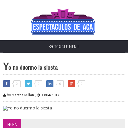
TOGGLE MENU
Y
o no duermo la siesta
0
0
0
0
by Martha Millan
,
03/04/2017
FICHA