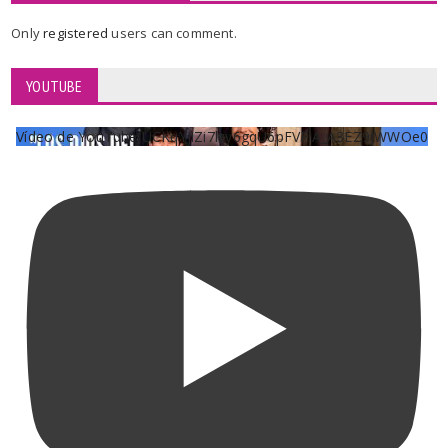
Only
registered
users can comment.
YOUTUBE
Vídeo de YouTube UCKqYjiZi7lzy6gqU6pFVFiA_A3EZ9JWWOe0