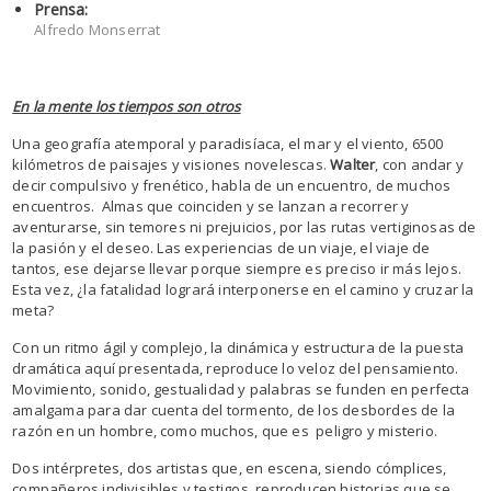
Prensa:
Alfredo Monserrat
En la mente los tiempos son otros
Una geografía atemporal y paradisíaca, el mar y el viento, 6500
kilómetros de paisajes y visiones novelescas.
Walter
, con andar y
decir compulsivo y frenético, habla de un encuentro, de muchos
encuentros. Almas que coinciden y se lanzan a recorrer y
aventurarse, sin temores ni prejuicios, por las rutas vertiginosas de
la pasión y el deseo. Las experiencias de un viaje, el viaje de
tantos, ese dejarse llevar porque siempre es preciso ir más lejos.
Esta vez, ¿la fatalidad logrará interponerse en el camino y cruzar la
meta?
Con un ritmo ágil y complejo, la dinámica y estructura de la puesta
dramática aquí presentada, reproduce lo veloz del pensamiento.
Movimiento, sonido, gestualidad y palabras se funden en perfecta
amalgama para dar cuenta del tormento, de los desbordes de la
razón en un hombre, como muchos, que es peligro y misterio.
Dos intérpretes, dos artistas que, en escena, siendo cómplices,
compañeros indivisibles y testigos, reproducen historias que se