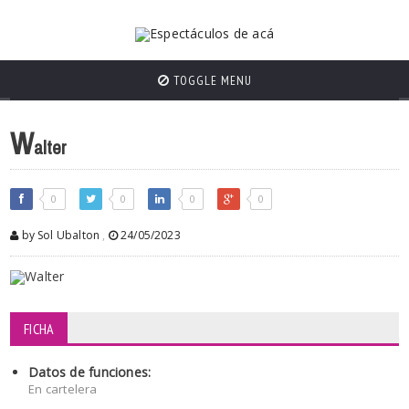
TOGGLE MENU
W
alter
0
0
0
0
by Sol Ubalton
,
24/05/2023
FICHA
Datos de funciones:
En cartelera