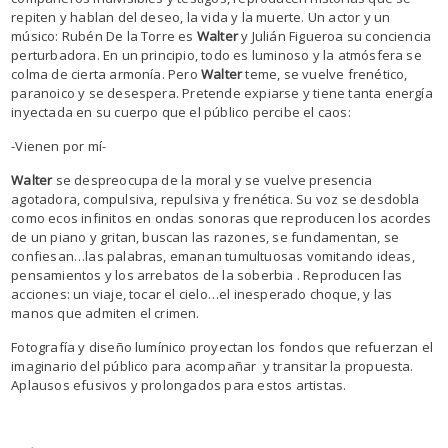
repiten y hablan del deseo, la vida y la muerte. Un actor y un
músico: Rubén De la Torre es
Walter
y Julián Figueroa su conciencia
perturbadora. En un principio, todo es luminoso y la atmósfera se
colma de cierta armonía. Pero
Walter
teme, se vuelve frenético,
paranoico y se desespera. Pretende expiarse y tiene tanta energía
inyectada en su cuerpo que el público percibe el caos:
-Vienen por mí-
Walter
se despreocupa de la moral y se vuelve presencia
agotadora, compulsiva, repulsiva y frenética. Su voz se desdobla
como ecos infinitos en ondas sonoras que reproducen los acordes
de un piano y gritan, buscan las razones, se fundamentan, se
confiesan…las palabras, emanan tumultuosas vomitando ideas,
pensamientos y los arrebatos de la soberbia . Reproducen las
acciones: un viaje, tocar el cielo…el inesperado choque, y las
manos que admiten el crimen.
Fotografía y diseño lumínico proyectan los fondos que refuerzan el
imaginario del público para acompañar y transitar la propuesta.
Aplausos efusivos y prolongados para estos artistas.