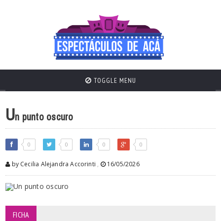
TOGGLE MENU
U
n punto oscuro
0
0
0
0
by Cecilia Alejandra Accorinti
,
16/05/2026
FICHA