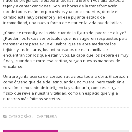
hacerse preguntas, a elaborar teorías, a leer en voz alta textos, a
tejer y a cantar canciones. Son las horas de la transformación,
donde todos están un poco vivos y un poco muertos, donde el
cambio está muy presente y, en ese pujante estado de
incomodidad, una nueva forma de estar en la vida puede brillar.
¿Cómo se reconfigura la vida cuando la figura del padre se diluye?
¿Pueden los textos ser oráculos que nos sugieren respuestas para
transitar este pasaje? En el umbral que se abre mediante los
tejidos y las lecturas, los antepasados de esta familia se
encuentran con los que están vivos. La capa que los separa es muy
fina y, cuando se corre esa cortina, surgen nuevas maneras de
vincularse.
Una pregunta acerca del corazón atraviesa toda la obra. El corazón
como órgano que deja de latir cuando uno muere, pero también el
corazón como sede de inteligencia y sabiduría, como ese lugar
físico que revela nuestra vitalidad, como un espacio que vigila
nuestros más íntimos secretos.
CATEGORÍAS:
CARTELERA