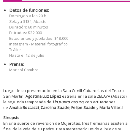
Datos de funciones:
Domingos a las 20 h
Zelaya 3134, Abasto
Duración: 60 minutos
Entradas: $22.000
Estudiantes y jubilados: $18.000
Instagram - Material fotográfico
Tráiler
Hasta el 12 de julio
Prensa:
Marisol Cambre
Luego de su presentación en la Sala Cunill Cabanellas del Teatro
San Martín,
Agostina Luz López
estrena en la sala ZELAYA (Abasto)
la segunda temporada de
Un punto oscuro
, con actuaciones
de
Amalia Boccazzi
,
Carolina Saade
,
Felipe Saade
y
María Villar.
L
Sinopsis
En una suerte de reversión de Mujercitas, tres hermanas asisten al
final de la vida de su padre. Para mantenerlo unido al hilo de su