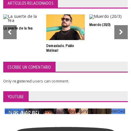
ARTÍCULOS RELACIONADOS
Muerdo (20/3)
La suerte de la fea
Demasiado. Pablo
Molinari
ESCRIBE UN COMENTARIO
Only
registered
users can comment.
YOUTUBE
Vídeo de YouTube UCKqYjiZi7lzy6gqU6pFVFiA_A3EZ9JWWOe0