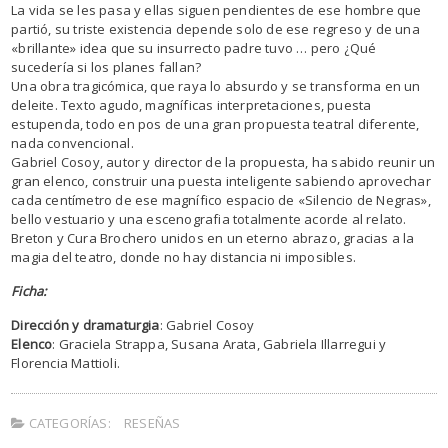
La vida se les pasa y ellas siguen pendientes de ese hombre que
partió, su triste existencia depende solo de ese regreso y de una
«brillante» idea que su insurrecto padre tuvo … pero ¿Qué
sucedería si los planes fallan?
Una obra tragicómica, que raya lo absurdo y se transforma en un
deleite. Texto agudo, magníficas interpretaciones, puesta
estupenda, todo en pos de una gran propuesta teatral diferente,
nada convencional.
Gabriel Cosoy, autor y director de la propuesta, ha sabido reunir un
gran elenco, construir una puesta inteligente sabiendo aprovechar
cada centímetro de ese magnífico espacio de «Silencio de Negras»,
bello vestuario y una escenografia totalmente acorde al relato.
Breton y Cura Brochero unidos en un eterno abrazo, gracias a la
magia del teatro, donde no hay distancia ni imposibles.
Ficha:
Dirección y dramaturgia
: Gabriel Cosoy
Elenco
: Graciela Strappa, Susana Arata, Gabriela Illarregui y
Florencia Mattioli.
CATEGORÍAS:
RESEÑAS