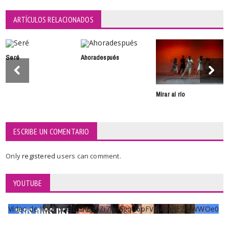
ARTÍCULOS RELACIONADOS
Seré
Ahoradespués
Mirar al río
ESCRIBE UN COMENTARIO
Only
registered
users can comment.
YOUTUBE
Vídeo de YouTube UCKqYjiZi7lzy6gqU6pFVFiA_A3EZ9JWWOe0