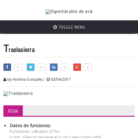
TOGGLE MENU
T
raslasierra
0
0
0
0
by Andrea Gonzalez
,
03/04/2017
FICHA
Datos de funciones:
Funciones: sábados 21 hs.
Lugar: Silencio de Negras (Luis Saenz Peña 663)