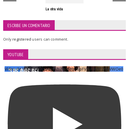
La otra vida
ESCRIBE UN COMENTARIO
Only
registered
users can comment.
YOUTUBE
Vídeo de YouTube UCKqYjiZi7lzy6gqU6pFVFiA_A3EZ9JWWOe0