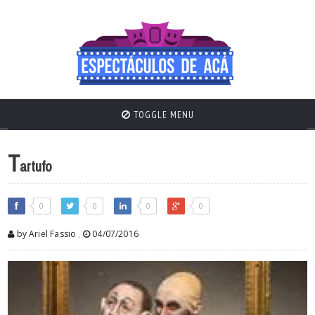
TOGGLE MENU
T
artufo
0
0
0
0
by Ariel Fassio
,
04/07/2016