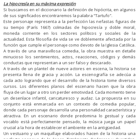
La hipocresía en su máxima expresión
Si buscamos en el diccionario la definición de hipócrita, en algunos
de sus significados encontraremos la palabra “Tartufo”.
Este personaje representa a la perfección las nefastas figuras de
su tiempo (París 1667) colmadas de hipocresía y doble moral,
moneda corriente en los sectores políticos y sociales de la
actualidad. Esta filosofía de vida se ve doblemente afectada por la
función que cumple el personaje como devoto de la Iglesia Católica.
A través de una maravillosa comedia, la obra muestra en detalle
minucioso los sentimientos, actos, reacciones, códigos y demás
conductas que representan a un ser falso y descarado.
A través de un plantel de nueve actores en escena, la historia se
presenta llena de gracia y acción. La escenografía se adecúa a
cada acto logrando que el desarrollo de la historia tome diversos
cursos. Los diferentes planos del escenario hacen que la obra
fluya de un lugar a otro sin perder emotividad. Cada momento tiene
un desenlace infantil, caricaturesco y audaz. La propuesta en su
conjunto está enmarcada en un contexto de comedia popular,
donde cada personaje desarrolla una personalidad característica y
atractiva. En un escenario donde predomina lo gestual y cada
vocablo está perfectamente pensado, la música juega un papel
crucial a la hora de establecer el ambiente en la antigüedad.
Un vestuario y un maquillaje elaborados hacen de la historia una