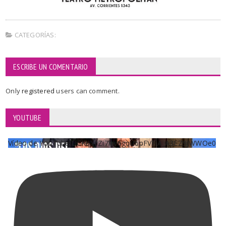
CATEGORÍAS:
ESCRIBE UN COMENTARIO
Only
registered
users can comment.
YOUTUBE
Vídeo de YouTube UCKqYjiZi7lzy6gqU6pFVFiA_A3EZ9JWWOe0