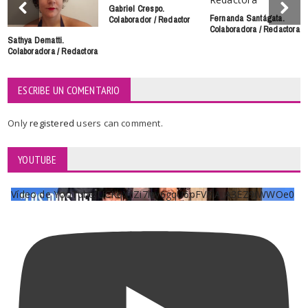
Gabriel Crespo.
Fernanda Santágata.
Colaborador / Redactor
Colaboradora / Redactora
Sathya Dematti.
Colaboradora / Redactora
ESCRIBE UN COMENTARIO
Only
registered
users can comment.
YOUTUBE
Vídeo de YouTube UCKqYjiZi7lzy6gqU6pFVFiA_A3EZ9JWWOe0