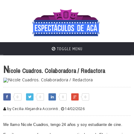
TOGGLE MENU
N
icole Cuadros. Colaboradora / Redactora
0
0
0
0
by Cecilia Alejandra Accorinti
,
14/02/2026
Me llamo
Nicole
Cuadros, tengo 24 años y soy estudiante de cine.