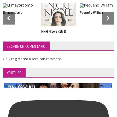
El mayordomo
Pequeño William
Nicki Nicole (19/2)
ESCRIBE UN COMENTARIO
Only
registered
users can comment.
YOUTUBE
Vídeo de YouTube UCKqYjiZi7lzy6gqU6pFVFiA_A3EZ9JWWOe0