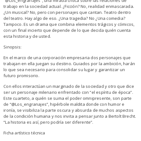
“@Los_engranajes”, una mirada crítica sobre las relaciones de
trabajo en la sociedad actual. ¿Ficción? No, realidad enmascarada.
¿Un musical? No, pero con personajes que cantan. Teatro dentro
del teatro. Hay algo de eso. ¿Una tragedia? No ¿Una comedia?
Tampoco. Es un drama que combina elementos trágicos y cómicos,
con un final incierto que depende de lo que decida quién cuenta
esta historia y de usted.
Sinopsis:
En el marco de una corporación empresaria dos personajes que
trabajan en ella juegan su destino. Guiados por la ambición, harán
lo que sea necesario para consolidar su lugar y garantizar un
futuro promisorio.
Con ellos interactúan un marginado de la sociedad y otro que dice
ser un personaje milenario enfrentado con “el espíritu de época”.
Este cuarteto, a quién se suma el poder omnipresente, son parte
de “@Los_engranajes”, hipérbole maldita donde con humor e
ironía, se visibiliza la parte oscura y absurda de muchos aspectos
de la condición humana y nos invita a pensar junto a Bertolt Brecht.
“La historia es así, pero podría ser diferente”.
Ficha artístico técnica