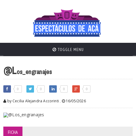
TOGGLE MENU
@L
os_engranajes
0
0
0
0
by Cecilia Alejandra Accorinti
,
16/05/2026
FICHA