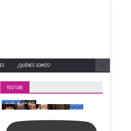
ES
¿QUIÉNES SOMOS?
YOUTUBE
Vídeo de YouTube
UCKqYjiZi7lzy6gqU6pFVFiA_A3EZ9JWWOe0