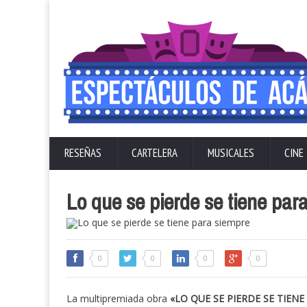
RESEÑAS
CARTELERA
MUSICALES
CINE
Lo que se pierde se tiene par
0
0
0
0
La multipremiada obra
«LO QUE SE PIERDE SE TIENE