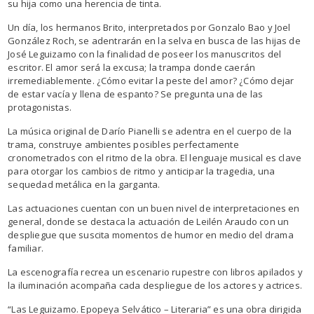
su hija como una herencia de tinta.
Un día, los hermanos Brito, interpretados por Gonzalo Bao y Joel
González Roch, se adentrarán en la selva en busca de las hijas de
José Leguizamo con la finalidad de poseer los manuscritos del
escritor. El amor será la excusa; la trampa donde caerán
irremediablemente. ¿Cómo evitar la peste del amor? ¿Cómo dejar
de estar vacía y llena de espanto? Se pregunta una de las
protagonistas.
La música original de Darío Pianelli se adentra en el cuerpo de la
trama, construye ambientes posibles perfectamente
cronometrados con el ritmo de la obra. El lenguaje musical es clave
para otorgar los cambios de ritmo y anticipar la tragedia, una
sequedad metálica en la garganta.
Las actuaciones cuentan con un buen nivel de interpretaciones en
general, donde se destaca la actuación de Leilén Araudo con un
despliegue que suscita momentos de humor en medio del drama
familiar.
La escenografía recrea un escenario rupestre con libros apilados y
la iluminación acompaña cada despliegue de los actores y actrices.
“Las Leguizamo. Epopeya Selvático – Literaria” es una obra dirigida