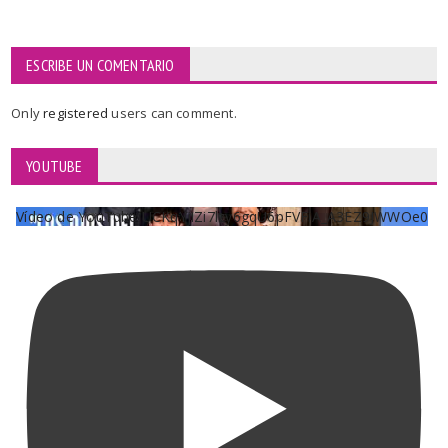
ESCRIBE UN COMENTARIO
Only
registered
users can comment.
YOUTUBE
Vídeo de YouTube UCKqYjiZi7lzy6gqU6pFVFiA_A3EZ9JWWOe0