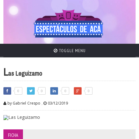
TOGGLE MENU
L
as Leguizamo
0
0
0
0
by Gabriel Crespo
,
03/12/2019
FICHA