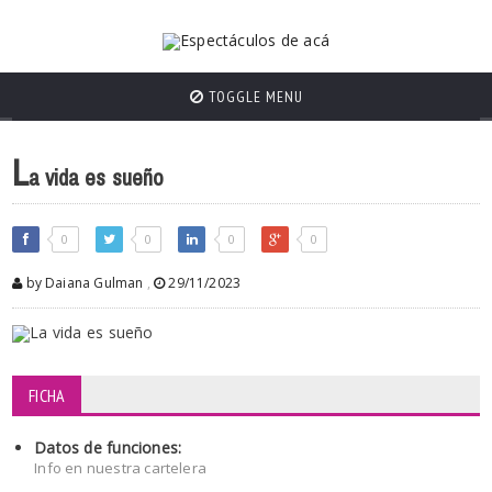
TOGGLE MENU
L
a vida es sueño
0
0
0
0
by Daiana Gulman
,
29/11/2023
FICHA
Datos de funciones:
Info en nuestra cartelera