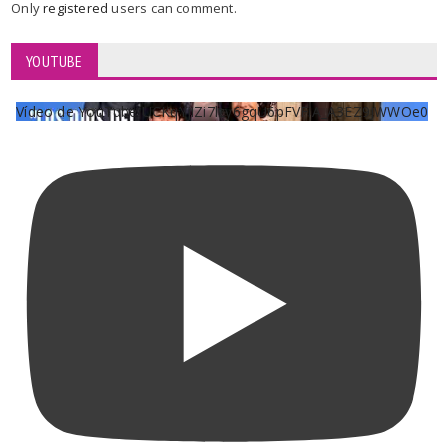
Only
registered
users can comment.
YOUTUBE
Vídeo de YouTube UCKqYjiZi7lzy6gqU6pFVFiA_A3EZ9JWWOe0