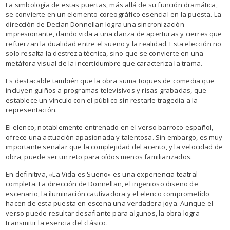
La simbología de estas puertas, más allá de su función dramática,
se convierte en un elemento coreográfico esencial en la puesta. La
dirección de Declan Donnellan logra una sincronización
impresionante, dando vida a una danza de aperturas y cierres que
refuerzan la dualidad entre el sueño y la realidad. Esta elección no
solo resalta la destreza técnica, sino que se convierte en una
metáfora visual de la incertidumbre que caracteriza la trama.
Es destacable también que la obra suma toques de comedia que
incluyen guiños a programas televisivos y risas grabadas, que
establece un vínculo con el público sin restarle tragedia a la
representación.
El elenco, notablemente entrenado en el verso barroco español,
ofrece una actuación apasionada y talentosa. Sin embargo, es muy
importante señalar que la complejidad del acento, y la velocidad de
obra, puede ser un reto para oídos menos familiarizados.
En definitiva, «La Vida es Sueño» es una experiencia teatral
completa. La dirección de Donnellan, el ingenioso diseño de
escenario, la iluminación cautivadora y el elenco comprometido
hacen de esta puesta en escena una verdadera joya. Aunque el
verso puede resultar desafiante para algunos, la obra logra
transmitir la esencia del clásico.