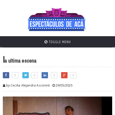
TOGGLE MENU
l
a ultima escena
0
0
0
0
by Cecilia Alejandra Accorinti
,
29/05/2025