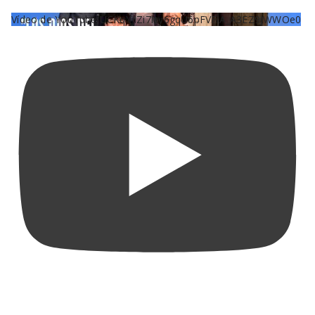
Vídeo de YouTube UCKqYjiZi7lzy6gqU6pFVFiA_A3EZ9JWWOe0