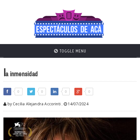
TOGGLE MENU
l
a inmensidad
0
0
0
0
by Cecilia Alejandra Accorinti
,
14/07/2024