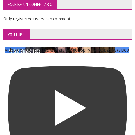
ESCRIBE UN COMENTARIO
Only
registered
users can comment.
YOUTUBE
Vídeo de YouTube UCKqYjiZi7lzy6gqU6pFVFiA_A3EZ9JWWOe0