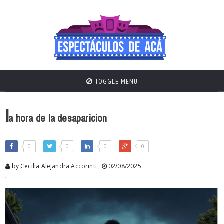
TOGGLE MENU
l
a hora de la desaparicion
0
0
0
0
by Cecilia Alejandra Accorinti
,
02/08/2025