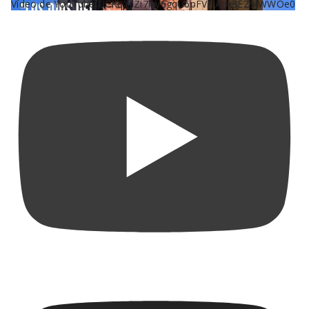
Vídeo de YouTube UCKqYjiZi7lzy6gqU6pFVFiA_A3EZ9JWWOe0