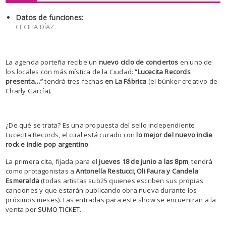
Datos de funciones:
CECILIA DÍAZ
La agenda porteña recibe un
nuevo ciclo de conciertos
en uno de
los locales con más mística de la Ciudad:
“Lucecita Records
presenta…”
tendrá tres fechas
en La Fábrica
(el búnker creativo de
Charly García).
¿De qué se trata? Es una propuesta del sello independiente
Lucecita Records, el cual está curado con
lo mejor del nuevo indie
rock e indie pop argentino
.
La primera cita, fijada para el
jueves 18 de junio a las 8pm
, tendrá
como protagonistas a
Antonella Restucci, Oli Faura y Candela
Esmeralda
(todas artistas sub25 quienes escriben sus propias
canciones y que estarán publicando obra nueva durante los
próximos meses). Las entradas para este show se encuentran a la
venta por
SUMO TICKET
.