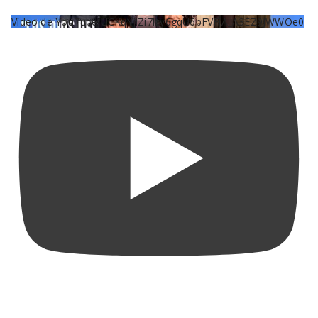
Vídeo de YouTube UCKqYjiZi7lzy6gqU6pFVFiA_A3EZ9JWWOe0