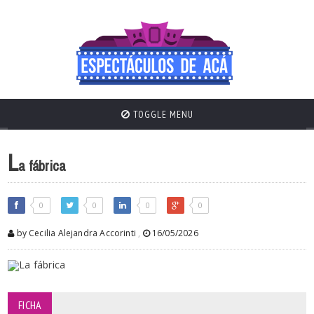
TOGGLE MENU
L
a fábrica
0
0
0
0
by Cecilia Alejandra Accorinti
,
16/05/2026
FICHA