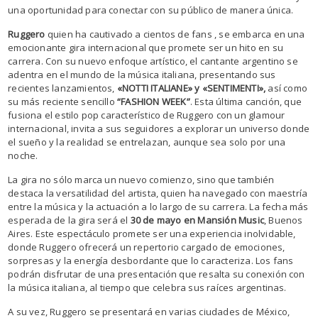
una oportunidad para conectar con su público de manera única.
Ruggero
quien ha cautivado a cientos de fans , se embarca en una
emocionante gira internacional que promete ser un hito en su
carrera. Con su nuevo enfoque artístico, el cantante argentino se
adentra en el mundo de la música italiana, presentando sus
recientes lanzamientos,
«NOTTI ITALIANE» y «SENTIMENTI»,
así como
su más reciente sencillo
“FASHION WEEK”
. Esta última canción, que
fusiona el estilo pop característico de Ruggero con un glamour
internacional, invita a sus seguidores a explorar un universo donde
el sueño y la realidad se entrelazan, aunque sea solo por una
noche.
La gira no sólo marca un nuevo comienzo, sino que también
destaca la versatilidad del artista, quien ha navegado con maestría
entre la música y la actuación a lo largo de su carrera. La fecha más
esperada de la gira será el
30 de mayo en Mansión Music
, Buenos
Aires. Este espectáculo promete ser una experiencia inolvidable,
donde Ruggero ofrecerá un repertorio cargado de emociones,
sorpresas y la energía desbordante que lo caracteriza. Los fans
podrán disfrutar de una presentación que resalta su conexión con
la música italiana, al tiempo que celebra sus raíces argentinas.
A su vez, Ruggero se presentará en varias ciudades de México,