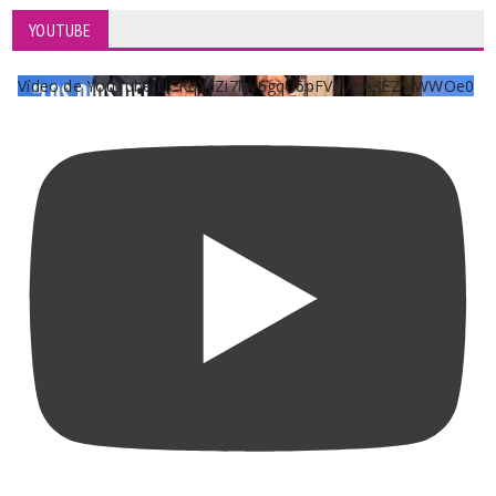
YOUTUBE
Vídeo de YouTube UCKqYjiZi7lzy6gqU6pFVFiA_A3EZ9JWWOe0