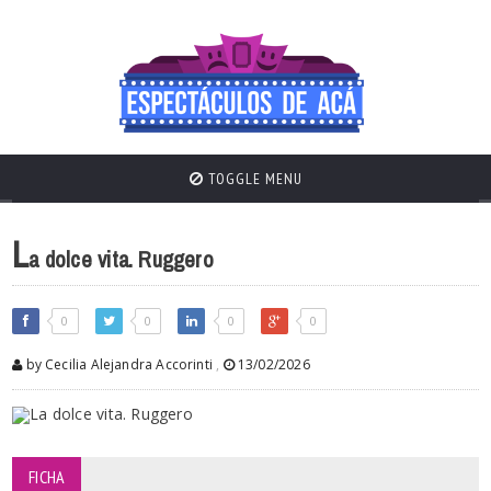
TOGGLE MENU
L
a dolce vita. Ruggero
0
0
0
0
by Cecilia Alejandra Accorinti
,
13/02/2026
FICHA