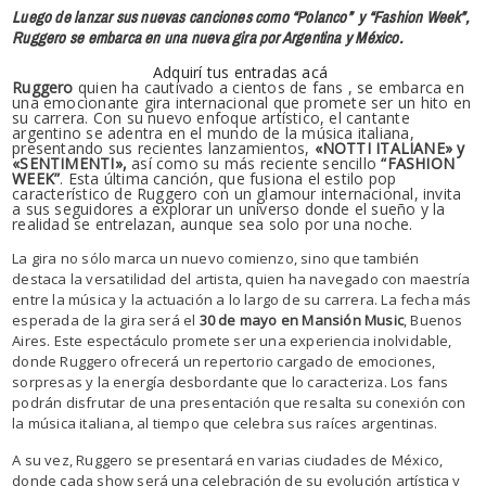
Luego de lanzar sus nuevas canciones como “Polanco” y “Fashion Week”,
Ruggero se embarca en una nueva gira por Argentina y México.
Adquirí tus entradas acá
Ruggero
quien ha cautivado a cientos de fans , se embarca en
una emocionante gira internacional que promete ser un hito en
su carrera. Con su nuevo enfoque artístico, el cantante
argentino se adentra en el mundo de la música italiana,
presentando sus recientes lanzamientos,
«NOTTI ITALIANE» y
«SENTIMENTI»,
así como su más reciente sencillo
“FASHION
WEEK”
. Esta última canción, que fusiona el estilo pop
característico de Ruggero con un glamour internacional, invita
a sus seguidores a explorar un universo donde el sueño y la
realidad se entrelazan, aunque sea solo por una noche.
La gira no sólo marca un nuevo comienzo, sino que también
destaca la versatilidad del artista, quien ha navegado con maestría
entre la música y la actuación a lo largo de su carrera. La fecha más
esperada de la gira será el
30 de mayo en Mansión Music
, Buenos
Aires. Este espectáculo promete ser una experiencia inolvidable,
donde Ruggero ofrecerá un repertorio cargado de emociones,
sorpresas y la energía desbordante que lo caracteriza. Los fans
podrán disfrutar de una presentación que resalta su conexión con
la música italiana, al tiempo que celebra sus raíces argentinas.
A su vez, Ruggero se presentará en varias ciudades de México,
donde cada show será una celebración de su evolución artística y