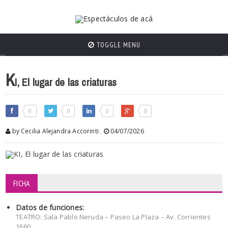
TOGGLE MENU
K
I, El lugar de las criaturas
0
0
0
0
by Cecilia Alejandra Accorinti
,
04/07/2026
FICHA
Datos de funciones:
TEATRO: Sala Pablo Neruda – Paseo La Plaza – Av. Corrientes
1660.