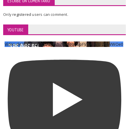
ESCRIBE UN COMENTARIO
Only
registered
users can comment.
YOUTUBE
Vídeo de YouTube UCKqYjiZi7lzy6gqU6pFVFiA_A3EZ9JWWOe0