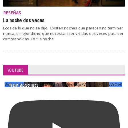
RESEÑAS
La noche dos veces
Ecos de lo que no se dijo Existen noches que parecen no terminar
nunca, o mejor dicho, que necesitan ser vividas dos veces para ser
comprendidas. En “La noche
YOUTUBE
Vídeo de YouTube UCKqYjiZi7lzy6gqU6pFVFiA_A3EZ9JWWOe0