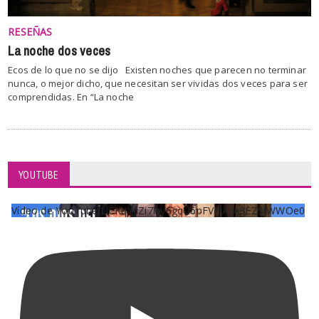
RESEÑAS
La noche dos veces
Ecos de lo que no se dijo Existen noches que parecen no terminar
nunca, o mejor dicho, que necesitan ser vividas dos veces para ser
comprendidas. En “La noche
YOUTUBE
Vídeo de YouTube UCKqYjiZi7lzy6gqU6pFVFiA_A3EZ9JWWOe0